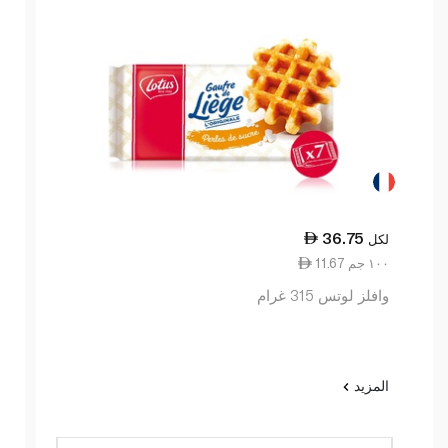
36.75
لكل
11.67 ١٠٠ جم
وافلز لوتس 315 غرام
المزيد