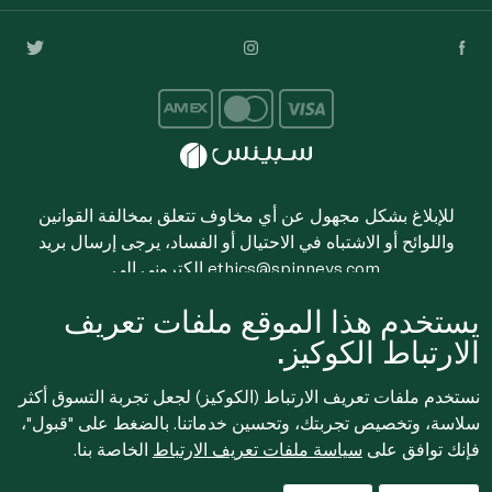
للإبلاغ بشكل مجهول عن أي مخاوف تتعلق بمخالفة القوانين
واللوائح أو الاشتباه في الاحتيال أو الفساد، يرجى إرسال بريد
ethics@spinneys.com
إلكتروني إلى
© 2020-2026 سبينس. كل الحقوق محفوظة
يستخدم هذا الموقع ملفات تعريف
الارتباط الكوكيز.
نستخدم ملفات تعريف الارتباط (الكوكيز) لجعل تجربة التسوق أكثر
سلاسة، وتخصيص تجربتك، وتحسين خدماتنا. بالضغط على "قبول"،
فإنك توافق على
سياسة ملفات تعريف الارتباط
الخاصة بنا.