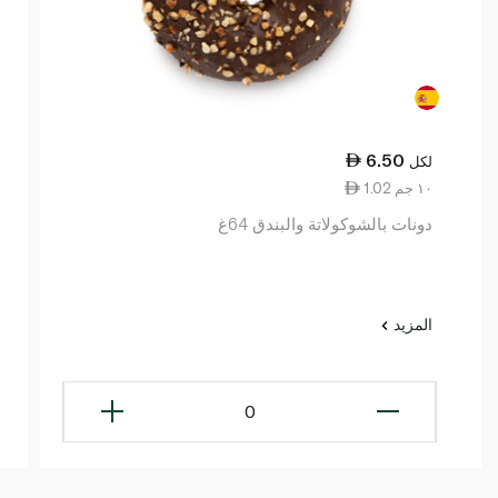
6.50
لكل
1.02 ١٠ جم
دونات بالشوكولاتة والبندق 64غ
المزيد
0