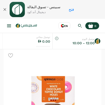
سبينس - تسوق البقالة
فتح
ديجيتال آند كود
EN
0
توصيل مجاني
عر
EN
اللغة
توصيل اليوم
0.00
10:00 – 12:00
UAE
KSA