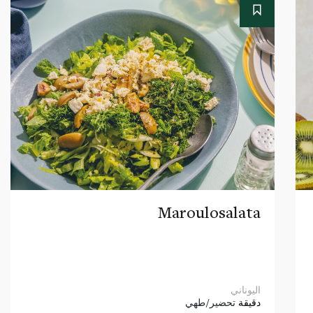
Maroulosalata
اليوناني
دقيقة
تحضير/طهي