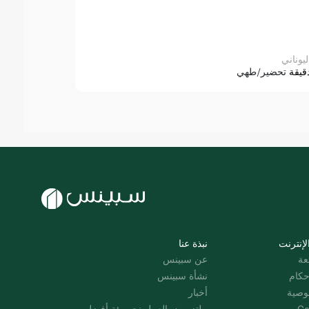
ليوناني
قيقة
تحضير/طهي
لإنترنت
نبذة عنا
عة
عن سبينس
حكام
نشأة سبينس
وصية
أخبار
Co
ملتزمون بالعمل نحو بيئة أفضل