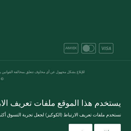
للإبلاغ بشكل مجهول عن أي مخاوف تتعلق بمخالفة القوانين وال
© 2020-2026 سبينس. كل الحقوق محفو
يستخدم هذا الموقع ملفات تعريف الارت
نستخدم ملفات تعريف الارتباط (الكوكيز) لجعل تجربة التسوق أك