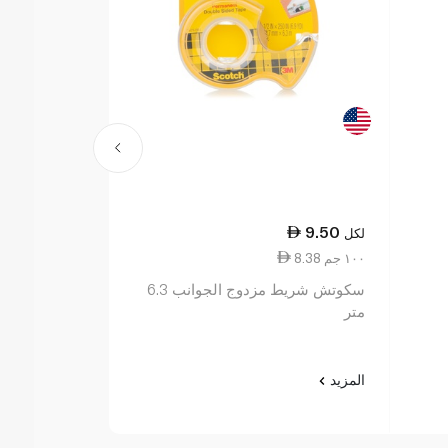
27.00
9.50
لكل
لكل
8.38 ١٠٠ جم
11.00 ١٠٠ جم
سكوتش شريط مزدوج الجوانب 6.3
متر
3
المزيد
المزيد