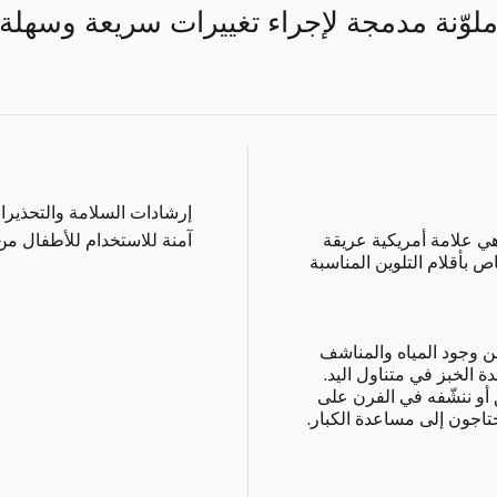
لوّنة مدمجة لإجراء تغييرات سريعة وسهلة.
إرشادات السلامة والتحذيرا
علامة كرايولا عام 1885، وهي علامة أمريكية عريقة
آمنة للاستخدام للأطفال من عمر 5 سنوات 
 بأقلام التلوين المناسبة
من وجود المياه والمناشف
ة الخبز في متناول اليد.
أو ننشّفه في الفرن على