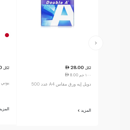
0
28.00
لكل
لكل
8.00 ١٠٠ جم
يوني 
دوبل إيه ورق مقاس A4 عدد 500
المزي
المزيد