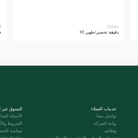
Other
ا
10 دقيقة
تحضير/طهي
د
خدمات العملاء
التسوق عبر ا
تواصل معنا
الأسئلة الشائ
بوابة الشركة
الشروط والأ
وظائف
سياسة الخص
تحديثات الجوانب التنظيمية والامتثال
okie Policy