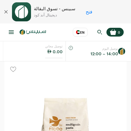
سبينس - تسوق البقالة
فتح
ديجيتال آند كود
EN
0
توصيل مجاني
عر
EN
اللغة
توصيل اليوم
0.00
12:00 – 14:00
UAE
KSA