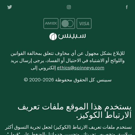
للإبلاغ بشكل مجهول عن أي مخاوف تتعلق بمخالفة القوانين
واللوائح أو الاشتباه في الاحتيال أو الفساد، يرجى إرسال بريد
ethics@spinneys.com
إلكتروني إلى
© 2020-2026 سبينس. كل الحقوق محفوظة
يستخدم هذا الموقع ملفات تعريف
الارتباط الكوكيز.
نستخدم ملفات تعريف الارتباط (الكوكيز) لجعل تجربة التسوق أكثر
سلاسة، وتخصيص تجربتك، وتحسين خدماتنا. بالضغط على "قبول"،