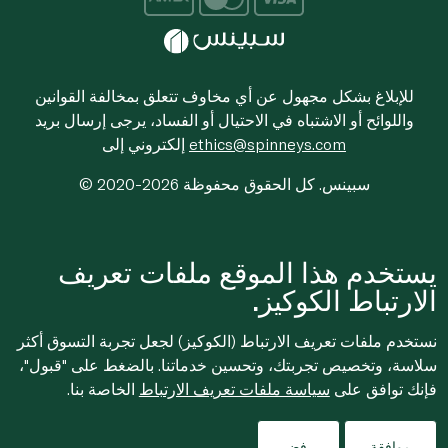
للإبلاغ بشكل مجهول عن أي مخاوف تتعلق بمخالفة القوانين
واللوائح أو الاشتباه في الاحتيال أو الفساد، يرجى إرسال بريد
ethics@spinneys.com
إلكتروني إلى
© 2020-2026 سبينس. كل الحقوق محفوظة
يستخدم هذا الموقع ملفات تعريف
الارتباط الكوكيز.
نستخدم ملفات تعريف الارتباط (الكوكيز) لجعل تجربة التسوق أكثر
سلاسة، وتخصيص تجربتك، وتحسين خدماتنا. بالضغط على "قبول"،
فإنك توافق على
سياسة ملفات تعريف الارتباط
الخاصة بنا.
موافقة
رفض