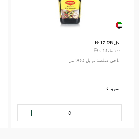
12.25
لكل
6.13 ١٠٠ مل
ماجي صلصة توابل 200 مل
المزيد
0