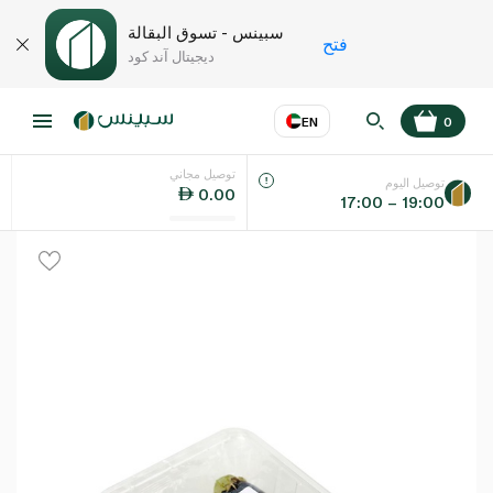
سبينس - تسوق البقالة
فتح
ديجيتال آند كود
EN
0
توصيل مجاني
عر
EN
اللغة
توصيل اليوم
0.00
17:00 – 19:00
UAE
KSA