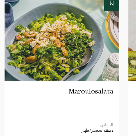
Maroulosalata
اليوناني
دقيقة
تحضير/طهي