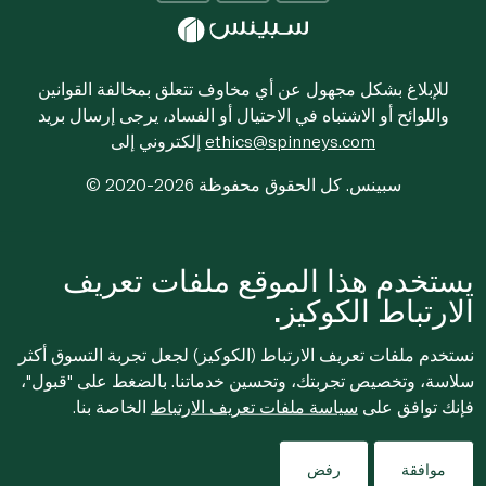
للإبلاغ بشكل مجهول عن أي مخاوف تتعلق بمخالفة القوانين
واللوائح أو الاشتباه في الاحتيال أو الفساد، يرجى إرسال بريد
ethics@spinneys.com
إلكتروني إلى
© 2020-2026 سبينس. كل الحقوق محفوظة
يستخدم هذا الموقع ملفات تعريف
الارتباط الكوكيز.
نستخدم ملفات تعريف الارتباط (الكوكيز) لجعل تجربة التسوق أكثر
سلاسة، وتخصيص تجربتك، وتحسين خدماتنا. بالضغط على "قبول"،
فإنك توافق على
سياسة ملفات تعريف الارتباط
الخاصة بنا.
موافقة
رفض