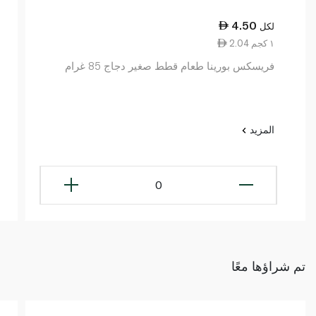
4.50
لكل
2.04 ١ كجم
فريسكس بورينا طعام قطط صغير دجاج 85 غرام
المزيد
0
تم شراؤها معًا