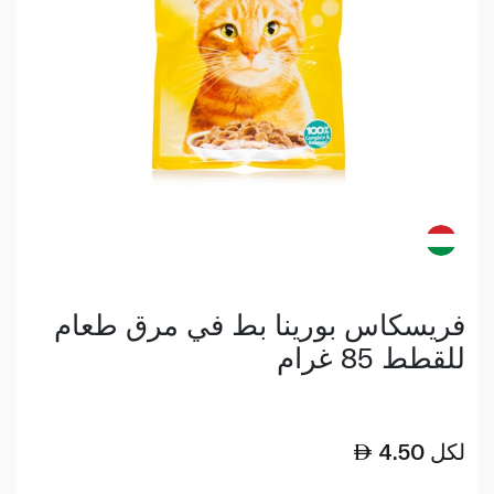
فريسكاس بورينا بط في مرق طعام
للقطط 85 غرام
لكل
4.50