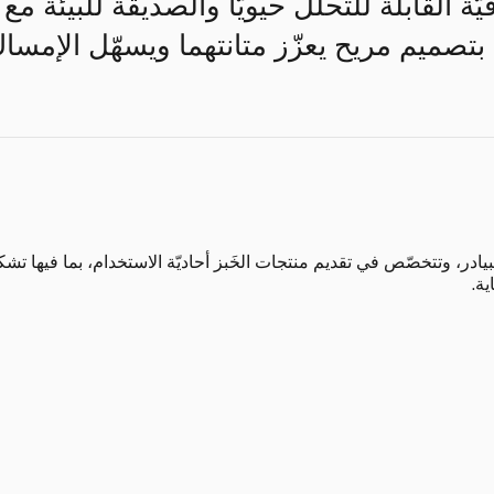
ّة القابلة للتحلّل حيويّاً والصديقة للبيئة مع
بتصميم مريح يعزّز متانتهما ويسهّل الإمساك
در، وتتخصّص في تقديم منتجات الخَبز أحاديّة الاستخدام، بما فيها تشك
ة.