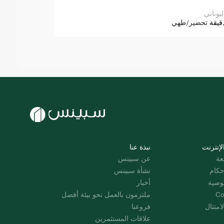
ليوناني
قيقة
تحضير/طهي
لإنترنت
نبذة عنا
عة
عن سبينس
حكام
نشأة سبينس
وصية
أخبار
Co
ملتزمون بالعمل نحو بيئة أفضل
امتثال
فروعنا
علاقات المستثمرين