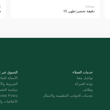
Other
ا
10 دقيقة
تحضير/طهي
د
خدمات العملاء
التسوق عبر ا
تواصل معنا
الأسئلة الشائ
بوابة الشركة
الشروط والأ
وظائف
سياسة الخص
تحديثات الجوانب التنظيمية والامتثال
okie Policy
الأخلاقيات وال