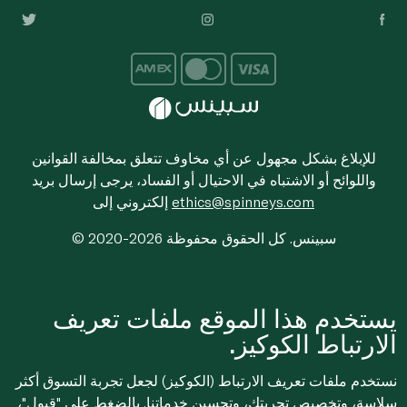
للإبلاغ بشكل مجهول عن أي مخاوف تتعلق بمخالفة القوانين
واللوائح أو الاشتباه في الاحتيال أو الفساد، يرجى إرسال بريد
ethics@spinneys.com
إلكتروني إلى
© 2020-2026 سبينس. كل الحقوق محفوظة
يستخدم هذا الموقع ملفات تعريف
الارتباط الكوكيز.
نستخدم ملفات تعريف الارتباط (الكوكيز) لجعل تجربة التسوق أكثر
سلاسة، وتخصيص تجربتك، وتحسين خدماتنا. بالضغط على "قبول"،