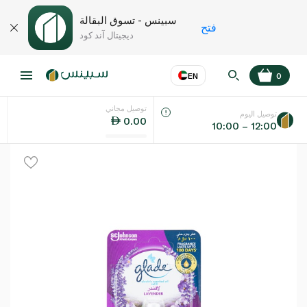
سبينس - تسوق البقالة
فتح
ديجيتال آند كود
EN
0
توصيل مجاني
عر
EN
اللغة
توصيل اليوم
0.00
10:00 – 12:00
UAE
KSA