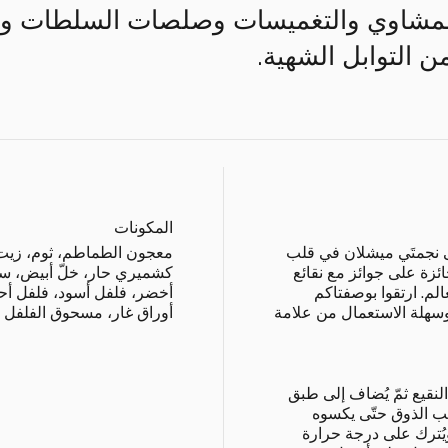
المشاوي والتغميسات وصلصات السلطات وال
 التوابل الشهية.
المكونات
على نجمتَي ميشلان في قلب
معجون الطماطم، ثوم، زيت
ائزة على جوائز مع نقائع
كشميري حار، خلّ أبيض، سكّ
م. ارتقوا بوصفتاكم
أخضر، فلفل أسود، فلفل أح
سهلة الاستعمال من علامة
أوراق غار، مسحوق الفلفل ال
النقيع ثمّ يُضاف إلى طبق
ب الذوق حتّى يكسوه
لطبق ويُترك على درجة حرارة