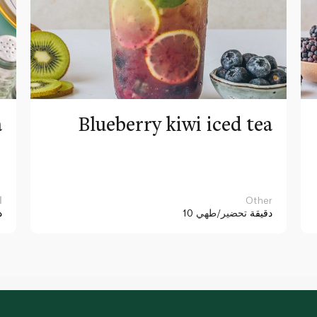
a
Blueberry kiwi iced tea
Other
ا
10 دقيقة
تحضير/طهي
د