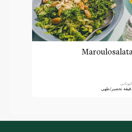
Maroulosalat
ليوناني
قيقة
تحضير/طهي