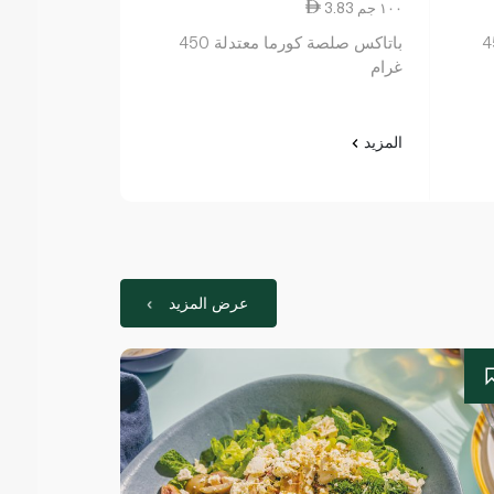
3.83 ١٠٠ جم
4.52 ١٠٠ جم
بالزبدة 450
باتاكس صلصة كورما معتدلة 450
غرام
غرام
المزيد
المزيد
عرض المزيد