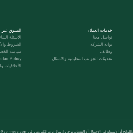
خدمات العملاء
التسوق عبر ا
تواصل معنا
الأسئلة الشائ
بوابة الشركة
الشروط والأ
وظائف
سياسة الخص
تحديثات الجوانب التنظيمية والامتثال
okie Policy
الأخلاقيات وال
لوائح أو الاشتباه في الاحتيال أو الفساد، يرجى إرسال بريد إلكتروني إلى
s@spinneys.com