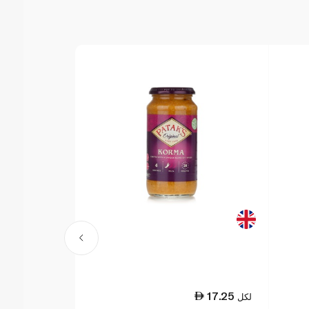
19.00
17.25
لكل
لكل