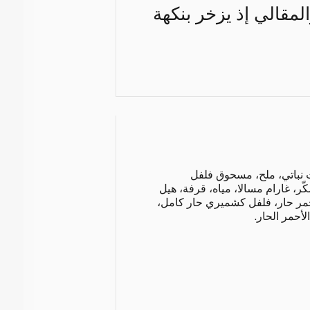
مقالي إذ يزخر بنكهة
 نباتي، ملح، مسحوق فلفل
ر، غارام مسالا، مياه، قرفة، هيل
مر حار، فلفل كشميري حار كامل،
أحمر الحار.