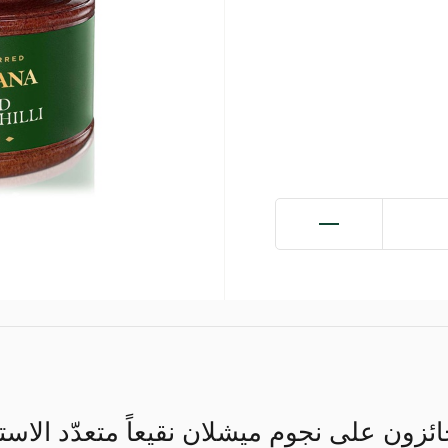
حائزون على نجوم ميشلان نقيعاً متعدّد الاستع