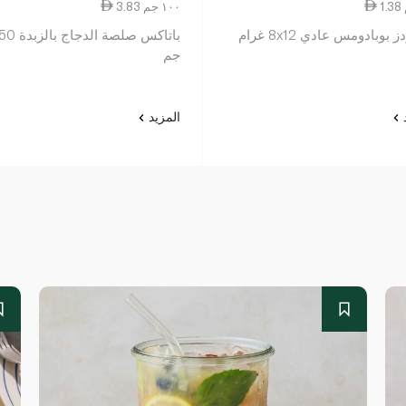
3.83 ١٠٠ جم
بوبادومس عادي 8x12 غرام
باتاكس صلصة الدجاج 
جم
د
المزيد