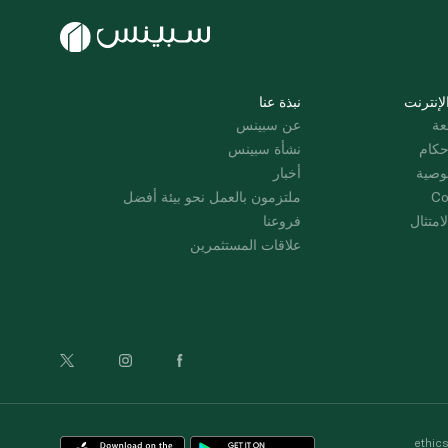
لإنترنت
نبذة عنا
عة
عن سبينس
حكام
نشأة سبينس
وصية
أخبار
Co
ملتزمون بالعمل نحو بيئة أفضل
امتثال
فروعنا
علاقات المستثمرين
ethic