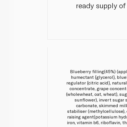
ready supply of
Blueberry filling(45%) (app
humectant {glycerol}, blue
regulator {citric acid}, natura
concentrate, grape concentr
(wholewheat, oat, wheat), sug
sunflower), invert sugar 
carbonate, skimmed milk
stabiliser (methylcellulose), 
raising agent(potassium hydr
iron, vitamin b6, riboflavin, t