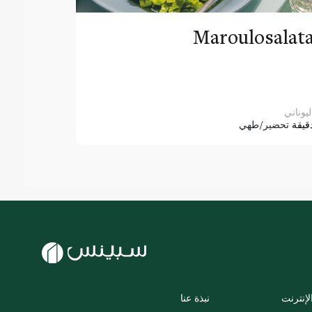
Maroulosalat
ليوناني
قيقة
تحضير/طهي
لإنترنت
نبذة عنا