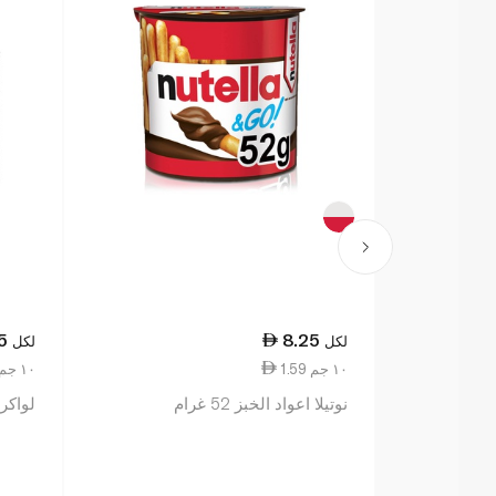
5
8.25
لكل
لكل
1.59 ١٠ جم
3.21 ١٠ جم
نوتيلا اعواد الخبز 52 غرام
لواكر تو