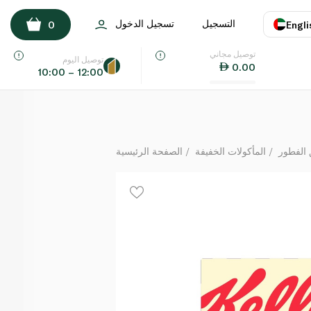
Kellogg's Nutrigrain Blueberry Bar 37g 6s
التسجيل
تسجيل الدخول
0
Engli
لكل
توصيل مجاني
اللغة
E
توصيل اليوم
0.00
10:00 – 12:00
UAE
KSA
 الفطور
المأكولات الخفيفة
الصفحة الرئيسية