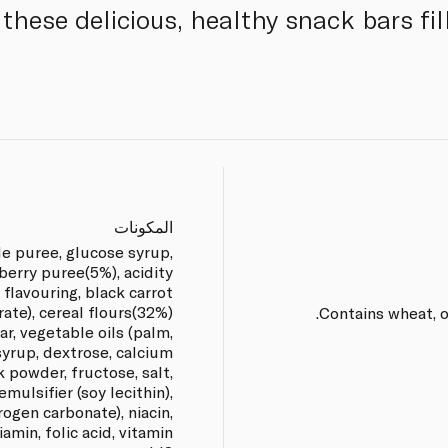
 these delicious, healthy snack bars fi
المكونات
le puree, glucose syrup,
berry puree(5%), acidity
l flavouring, black carrot
ate), cereal flours(32%)
Contains wheat, oa
ar, vegetable oils (palm,
syrup, dextrose, calcium
 powder, fructose, salt,
emulsifier (soy lecithin),
ogen carbonate), niacin,
hiamin, folic acid, vitamin