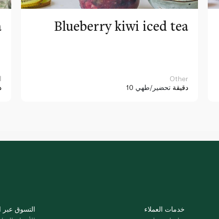
a
Blueberry kiwi iced tea
Other
ا
10 دقيقة
تحضير/طهي
د
خدمات العملاء
التسوق عبر ا