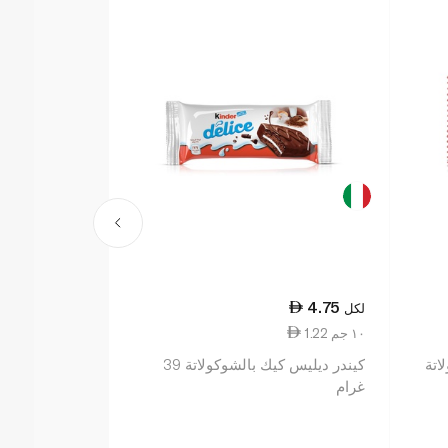
24.25
4.75
لكل
لكل
1.22 ١٠ جم
1.52 ١٠ جم
اتة
كيندر ديليس كيك بالشوكولاتة 39
ناتشور فالي با
غرام
والفول السوداني 40