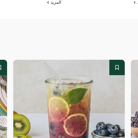
د
المزيد