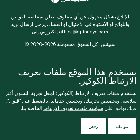
للإبلاغ بشكل مجهول عن أي مخاوف تتعلق بمخالفة القوانين
واللوائح أو الاشتباه في الاحتيال أو الفساد، يرجى إرسال بريد
ethics@spinneys.com
إلكتروني إلى
© 2020-2026 سبينس. كل الحقوق محفوظة
يستخدم هذا الموقع ملفات تعريف
الارتباط الكوكيز.
نستخدم ملفات تعريف الارتباط (الكوكيز) لجعل تجربة التسوق أكثر
سلاسة، وتخصيص تجربتك، وتحسين خدماتنا. بالضغط على "قبول"،
فإنك توافق على
سياسة ملفات تعريف الارتباط
الخاصة بنا.
موافقة
رفض