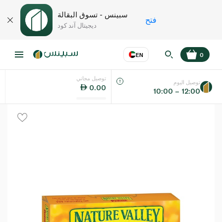
سبينس - تسوق البقالة
فتح
ديجيتال آند كود
EN
0
توصيل مجاني
عر
EN
اللغة
توصيل اليوم
0.00
10:00 – 12:00
UAE
KSA