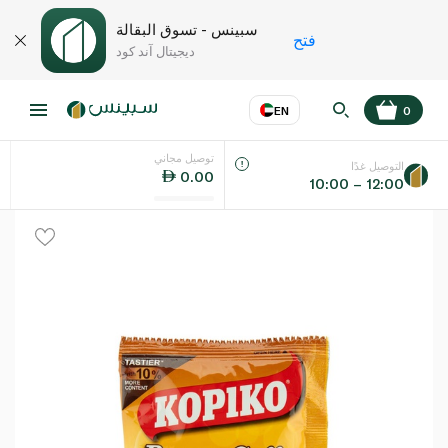
سبينس - تسوق البقالة
فتح
ديجيتال آند كود
EN
0
توصيل مجاني
عر
EN
اللغة
التوصيل غدًا
0.00
10:00 – 12:00
UAE
KSA