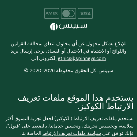
للإبلاغ بشكل مجهول عن أي مخاوف تتعلق بمخالفة القوانين
واللوائح أو الاشتباه في الاحتيال أو الفساد، يرجى إرسال بريد
ethics@spinneys.com
إلكتروني إلى
© 2020-2026 سبينس. كل الحقوق محفوظة
يستخدم هذا الموقع ملفات تعريف
الارتباط الكوكيز.
نستخدم ملفات تعريف الارتباط (الكوكيز) لجعل تجربة التسوق أكثر
سلاسة، وتخصيص تجربتك، وتحسين خدماتنا. بالضغط على "قبول"،
فإنك توافق على
سياسة ملفات تعريف الارتباط
الخاصة بنا.