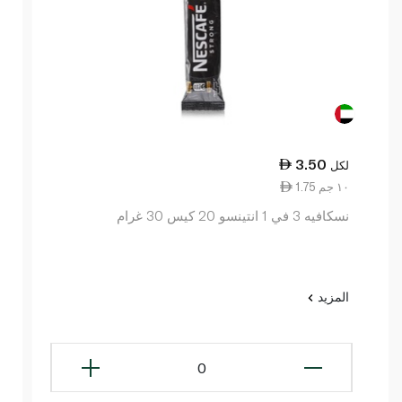
3.50
لكل
1.75 ١٠ جم
نسكافيه 3 في 1 انتينسو 20 كيس 30 غرام
المزيد
0