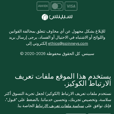
للإبلاغ بشكل مجهول عن أي مخاوف تتعلق بمخالفة القوانين
واللوائح أو الاشتباه في الاحتيال أو الفساد، يرجى إرسال بريد
ethics@spinneys.com
إلكتروني إلى
© 2020-2026 سبينس. كل الحقوق محفوظة
يستخدم هذا الموقع ملفات تعريف
الارتباط الكوكيز.
نستخدم ملفات تعريف الارتباط (الكوكيز) لجعل تجربة التسوق أكثر
سلاسة، وتخصيص تجربتك، وتحسين خدماتنا. بالضغط على "قبول"،
فإنك توافق على
سياسة ملفات تعريف الارتباط
الخاصة بنا.