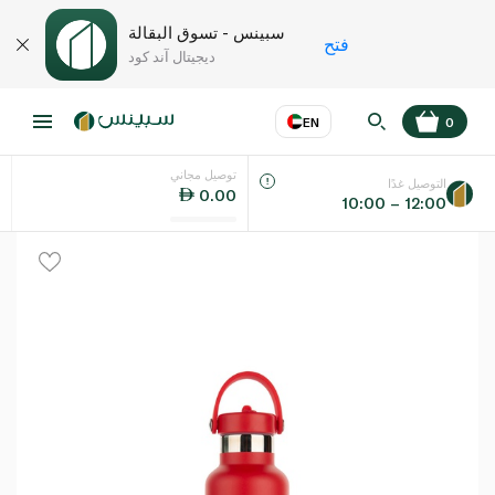
سبينس - تسوق البقالة
فتح
ديجيتال آند كود
EN
0
توصيل مجاني
عر
EN
اللغة
التوصيل غدًا
0.00
10:00 – 12:00
UAE
KSA