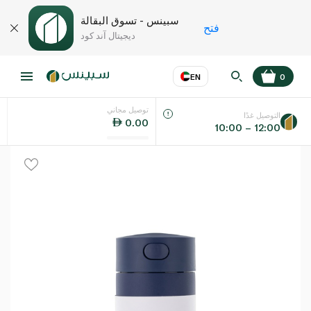
سبينس - تسوق البقالة
فتح
ديجيتال آند كود
EN
0
توصيل مجاني
عر
EN
اللغة
التوصيل غدًا
0.00
10:00 – 12:00
UAE
KSA