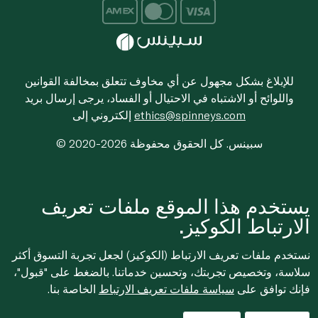
للإبلاغ بشكل مجهول عن أي مخاوف تتعلق بمخالفة القوانين
واللوائح أو الاشتباه في الاحتيال أو الفساد، يرجى إرسال بريد
ethics@spinneys.com
إلكتروني إلى
© 2020-2026 سبينس. كل الحقوق محفوظة
يستخدم هذا الموقع ملفات تعريف
الارتباط الكوكيز.
نستخدم ملفات تعريف الارتباط (الكوكيز) لجعل تجربة التسوق أكثر
سلاسة، وتخصيص تجربتك، وتحسين خدماتنا. بالضغط على "قبول"،
فإنك توافق على
سياسة ملفات تعريف الارتباط
الخاصة بنا.