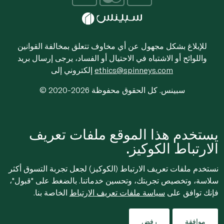
للإبلاغ بشكل مجهول عن أي مخاوف تتعلق بمخالفة القوانين
واللوائح أو الاشتباه في الاحتيال أو الفساد، يرجى إرسال بريد
ethics@spinneys.com
إلكتروني إلى
© 2020-2026 سبينس. كل الحقوق محفوظة
يستخدم هذا الموقع ملفات تعريف
الارتباط الكوكيز.
نستخدم ملفات تعريف الارتباط (الكوكيز) لجعل تجربة التسوق أكثر
سلاسة، وتخصيص تجربتك، وتحسين خدماتنا. بالضغط على "قبول"،
فإنك توافق على
سياسة ملفات تعريف الارتباط
الخاصة بنا.
موافقة
رفض