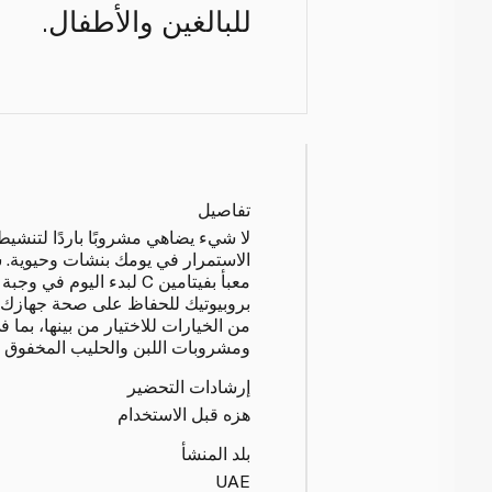
للبالغين والأطفال.
تفاصيل
لا شيء يضاهي مشروبًا باردًا لتنشي
الاستمرار في يومك بنشات وحيوية. 
معبأ بفيتامين C لبدء اليوم
بروبيوتيك للحفاظ على صحة جهازك 
من الخيارات للاختيار من بينها، بما 
ومشروبات اللبن والحليب المخفوق وا
إرشادات التحضير
هزه قبل الاستخدام
بلد المنشأ
UAE