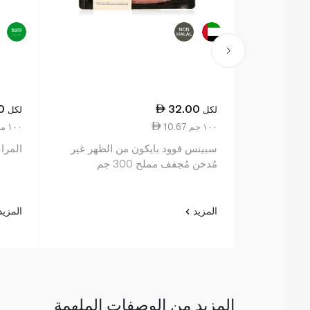
0
32.00
لكل
لكل
10.67 ١٠٠ جم
1.18 ١٠٠ مل
سبينس فوود بايكون من الظهر غير
المراعي
مُدخن مُجفف مملح 300 جم
المزيد
المزي
المزيد من الوصفات الملهمة