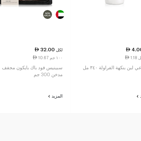
32.00
4.0
لكل
10.67 ١٠٠ جم
 لبن بنكهة الفراولة ٣٤٠ مل
سبينيس فود باك بايكون مجفف
مدخن 300 جم
د
المزيد