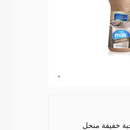
بة خفيفة منحل