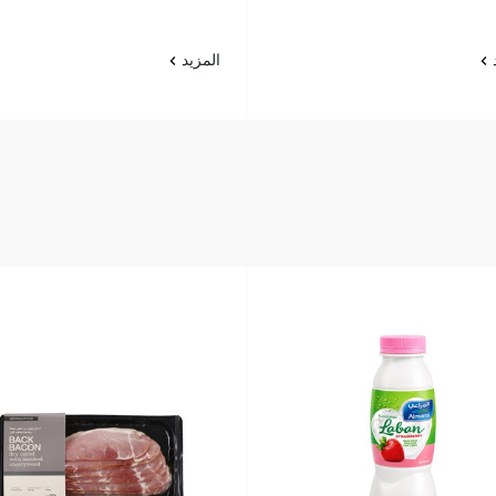
د
المزيد