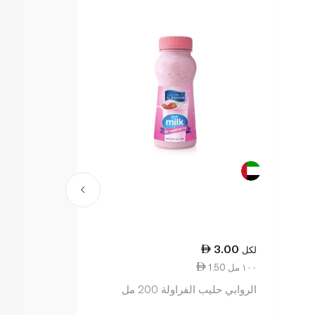
8.00
3.00
لكل
لكل
1.50 ١٠٠ مل
2.50 ١٠٠ مل
الروابي حليب الفراولة 200 مل
ندى حليب بروتين ب