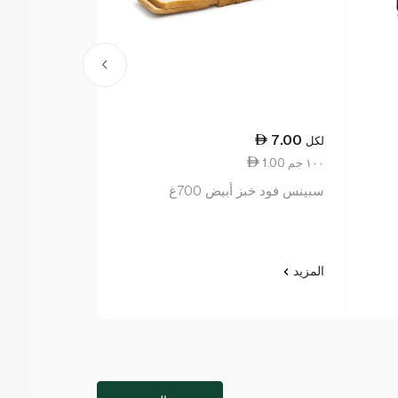
20.00
7.00
لكل
لكل
1.00 ١٠٠ جم
10.00 ١٠٠ جم
سبينس فود خبز أبيض 700غ
بريزيدن جبنة 
200 غرام
المزيد
المزيد