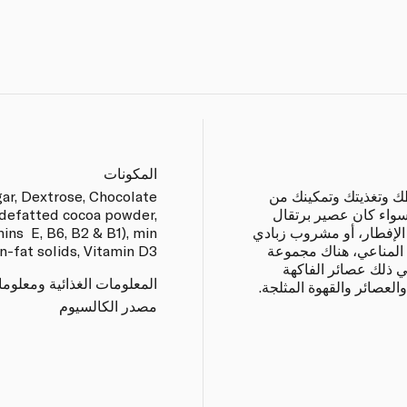
المكونات
طك وتغذيتك وتمكينك من
gar, Dextrose, Chocolate
سواء كان عصير برتقال
defatted cocoa powder,
 في وجبة الإفطار، أو مشروب زبادي
mins E, B6, B2 & B1), min
المناعي، هناك مجموعة
n-fat solids, Vitamin D3
في ذلك عصائر الفاكهة
المعلومات الغذائية ومعلوم
لعصائر والقهوة المثلجة.
مصدر الكالسيوم