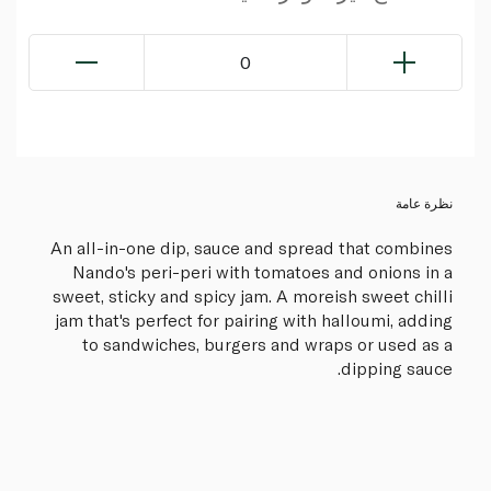
0
نظرة عامة
An all-in-one dip, sauce and spread that combines
Nando's peri-peri with tomatoes and onions in a
sweet, sticky and spicy jam. A moreish sweet chilli
jam that's perfect for pairing with halloumi, adding
to sandwiches, burgers and wraps or used as a
dipping sauce.