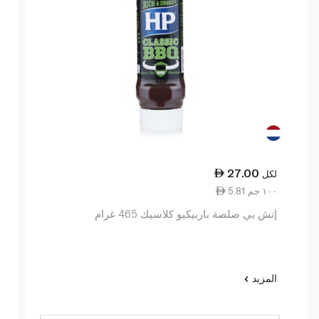
27.00
لكل
5.81 ١٠٠ جم
إتش بي صلصة باربيكيو كلاسيك 465 غرام
المزيد