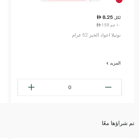
8.25
لكل
1.59 ١٠ جم
نوتيلا اعواد الخبز 52 غرام
المزيد
0
تم شراؤها معًا