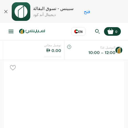
سبينس - تسوق البقالة
فتح
ديجيتال آند كود
EN
0
توصيل مجاني
عر
EN
اللغة
التوصيل غدًا
0.00
10:00 – 12:00
UAE
KSA