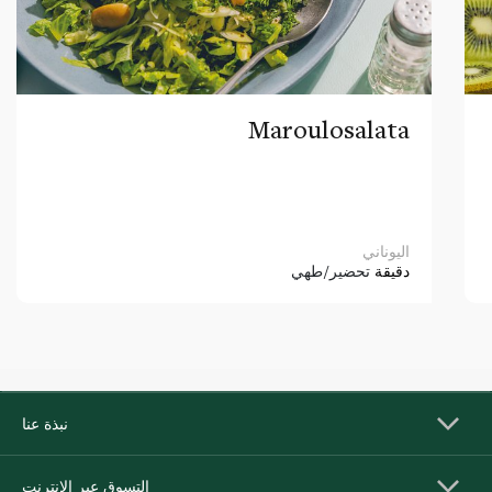
Maroulosalata
اليوناني
دقيقة
تحضير/طهي
نبذة عنا
التسوق عبر الإنترنت