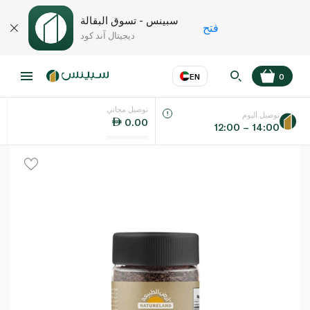
سبينس - تسوق البقالة
فتح
ديجيتال آند كود
EN
0
توصيل مجاني
عر
EN
اللغة
توصيل اليوم
0.00
12:00 – 14:00
UAE
KSA