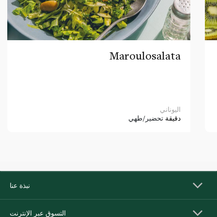
Maroulosalata
اليوناني
دقيقة
تحضير/طهي
نبذة عنا
التسوق عبر الإنترنت