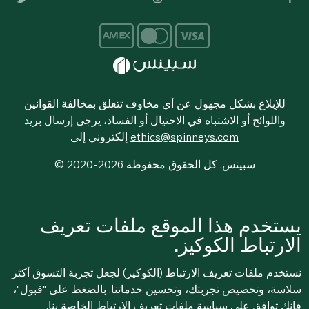
للإبلاغ بشكل مجهول عن أي مخاوف تتعلق بمخالفة القوانين
واللوائح أو الاشتباه في الاحتيال أو الفساد، يرجى إرسال بريد
ethics@spinneys.com
إلكتروني إلى
© 2020-2026 سبينس. كل الحقوق محفوظة
يستخدم هذا الموقع ملفات تعريف
الارتباط الكوكيز.
نستخدم ملفات تعريف الارتباط (الكوكيز) لجعل تجربة التسوق أكثر
سلاسة، وتخصيص تجربتك، وتحسين خدماتنا. بالضغط على "قبول"،
فإنك توافق على
سياسة ملفات تعريف الارتباط
الخاصة بنا.