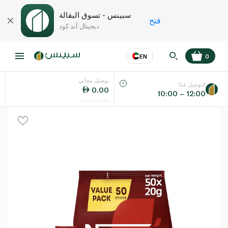
سبينس - تسوق البقالة
فتح
ديجيتال آند كود
EN
0
توصيل مجاني
عر
EN
اللغة
التوصيل غدًا
0.00
10:00 – 12:00
UAE
KSA