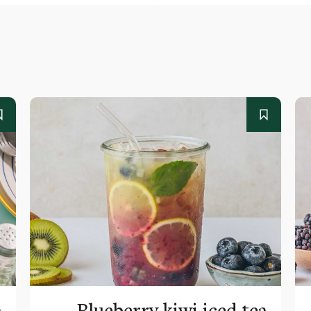
a
Blueberry kiwi iced tea