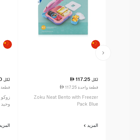
0
117.25
لكل
لكل
117.25 قطعة واحدة
109.00 قط
Zoku Neat Bento with Freezer
زوكو 
Pack Blue
وحيد 
المزيد
المزي