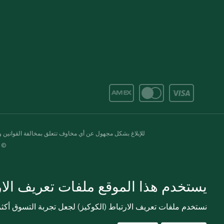
للإبلاغ بشكل مجهول عن أي مخاوف تتعلق بمخالفة القوانين وال
© 2020-2026 سبينس. كل الحقوق محفو
يستخدم هذا الموقع ملفات تعريف الارت
نستخدم ملفات تعريف الارتباط (الكوكيز) لجعل تجربة التسوق أك