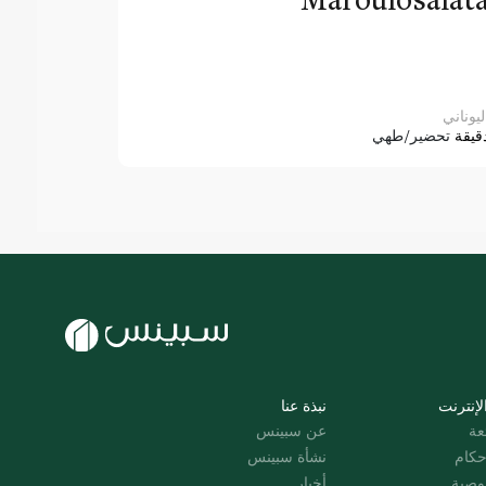
ليوناني
قيقة
تحضير/طهي
لإنترنت
نبذة عنا
عة
عن سبينس
حكام
نشأة سبينس
وصية
أخبار