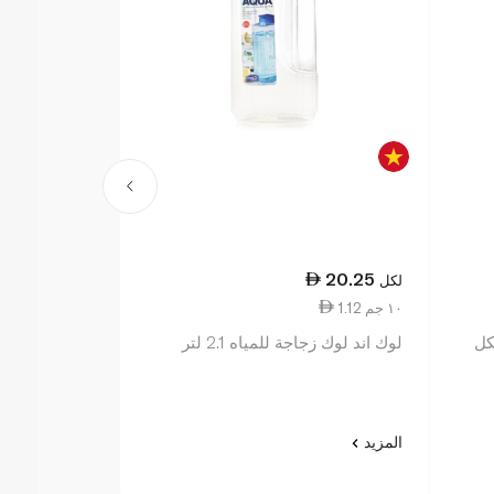
74.25
20.25
لكل
لكل
1.12 ١٠ جم
1.94 ١٠٠ مل
كل
لوك اند لوك زجاجة للمياه 2.1 لتر
زوكو طقم أدوا
الفحمي بحجم
المزيد
المزيد