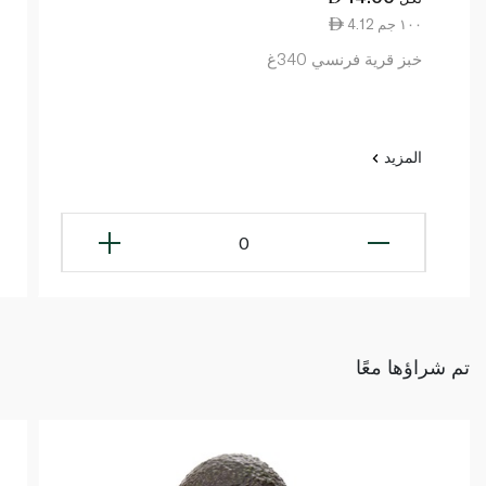
4.12 ١٠٠ جم
خبز قرية فرنسي 340غ
المزيد
0
تم شراؤها معًا