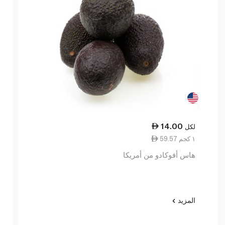
14.00
لكل
59.57 ١ كجم
هاس أفوكادو من أمريكا
المزيد