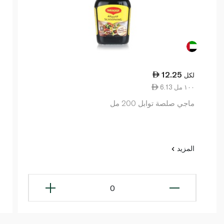
12.25
لكل
6.13 ١٠٠ مل
ماجي صلصة توابل 200 مل
المزيد
0