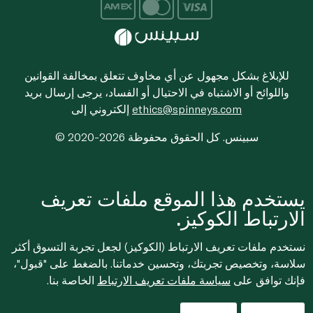
للإبلاغ بشكل مجهول عن أي مخاوف تتعلق بمخالفة القوانين
واللوائح أو الاشتباه في الاحتيال أو الفساد، يرجى إرسال بريد
ethics@spinneys.com
إلكتروني إلى
© 2020-2026 سبينس. كل الحقوق محفوظة
يستخدم هذا الموقع ملفات تعريف
الارتباط الكوكيز.
نستخدم ملفات تعريف الارتباط (الكوكيز) لجعل تجربة التسوق أكثر
سلاسة، وتخصيص تجربتك، وتحسين خدماتنا. بالضغط على "قبول"،
فإنك توافق على
سياسة ملفات تعريف الارتباط
الخاصة بنا.