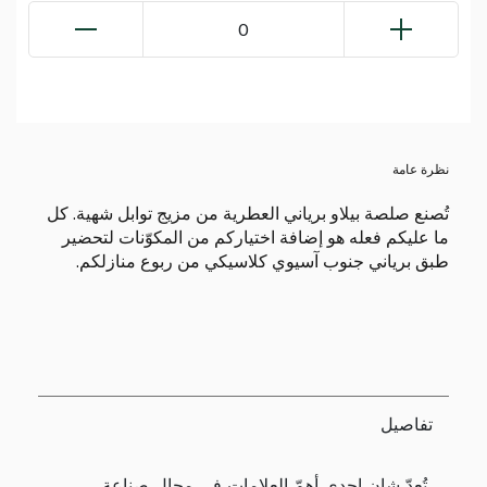
0
نظرة عامة
تُصنع صلصة بيلاو برياني العطرية من مزيج توابل شهية. كل
ما عليكم فعله هو إضافة اختياركم من المكوّنات لتحضير
طبق برياني جنوب آسيوي كلاسيكي من ربوع منازلكم.
تفاصيل
تُعدّ شان إحدى أهمّ العلامات في مجال صناعة