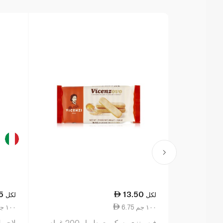
5
13.50
لكل
لكل
6.75 ١٠٠ جم
4.31 ١٠٠ جم
فيسينزي بسكويت طويل 200 غرام
لاجو ليد