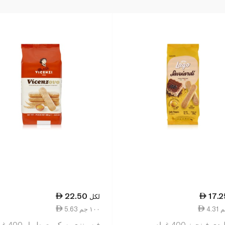
22.50
17.2
لكل
5.63 ١٠٠ جم
ي فينجرز 400 غرام
فيسينزي بسكويت طويل 400 غرام