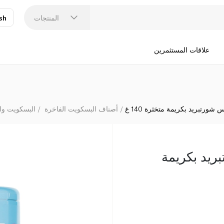
المنتجات
sh
عر
N
علاقات المستثمرين
شورتبريد بكريمة متخثرة 140 غ
أصناف البسكويت الفاخرة
البسكويت وا
ريد بكريمة