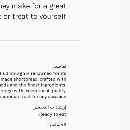
hey make for a great
t or treat to yourself.
تفاصيل
 Edinburgh is renowned for its
made shortbread, crafted with
hods and the finest ingredients.
itage with exceptional quality,
luxurious treat for any occasion.
إرشادات التحضير
Ready to eat.
الحساسية