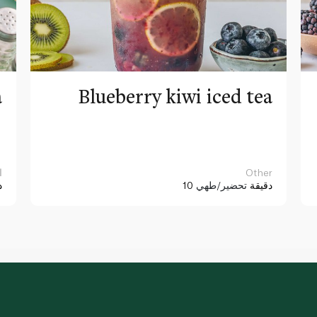
a
Blueberry kiwi iced tea
Other
ا
10 دقيقة
تحضير/طهي
د