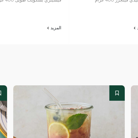
د
المزيد