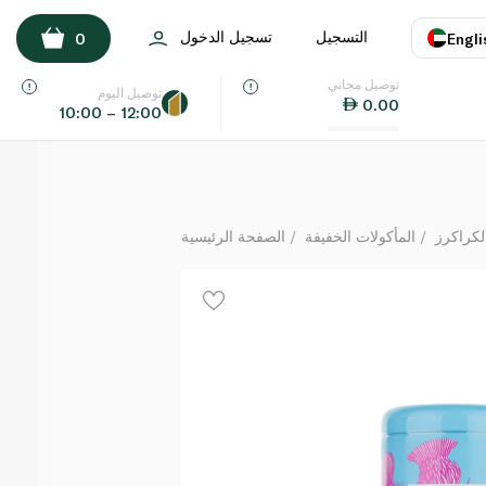
شورتبريد هاوس شورتبريد بكريمة متخثرة 140 غ
التسجيل
تسجيل الدخول
0
Engli
لكل
توصيل مجاني
اللغة
E
توصيل اليوم
0.00
10:00 – 12:00
UAE
KSA
لكراكرز
المأكولات الخفيفة
الصفحة الرئيسية