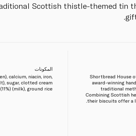
aditional Scottish thistle-themed tin t
gif
المكونات
n), calcium, niacin, iron,
Shortbread House of
lt), sugar, clotted cream
award-winning hand
(11%) (milk), ground rice.
traditional met
Combining Scottish her
their biscuits offer a 