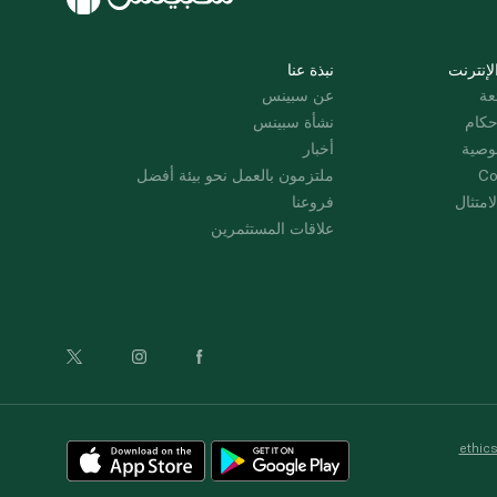
لإنترنت
نبذة عنا
عة
عن سبينس
حكام
نشأة سبينس
وصية
أخبار
Co
ملتزمون بالعمل نحو بيئة أفضل
امتثال
فروعنا
علاقات المستثمرين
ethic