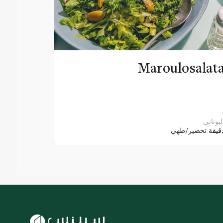
Maroulosalat
ليوناني
قيقة
تحضير/طهي