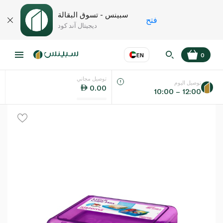
سبينس - تسوق البقالة
فتح
ديجيتال آند كود
EN
0
توصيل مجاني
عر
EN
اللغة
توصيل اليوم
0.00
10:00 – 12:00
UAE
KSA