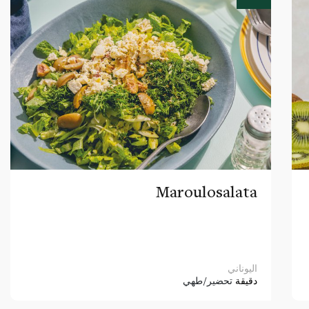
Maroulosalata
اليوناني
دقيقة
تحضير/طهي