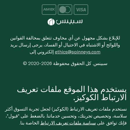
للإبلاغ بشكل مجهول عن أي مخاوف تتعلق بمخالفة القوانين
واللوائح أو الاشتباه في الاحتيال أو الفساد، يرجى إرسال بريد
ethics@spinneys.com
إلكتروني إلى
© 2020-2026 سبينس. كل الحقوق محفوظة
يستخدم هذا الموقع ملفات تعريف
الارتباط الكوكيز.
نستخدم ملفات تعريف الارتباط (الكوكيز) لجعل تجربة التسوق أكثر
سلاسة، وتخصيص تجربتك، وتحسين خدماتنا. بالضغط على "قبول"،
فإنك توافق على
سياسة ملفات تعريف الارتباط
الخاصة بنا.