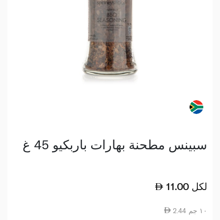
سبينس مطحنة بهارات باربكيو 45 غ
لكل
11.00
2.44 ١٠ جم