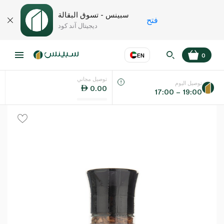
سبينس - تسوق البقالة
فتح
ديجيتال آند كود
EN
0
توصيل مجاني
عر
EN
اللغة
توصيل اليوم
0.00
17:00 – 19:00
UAE
KSA