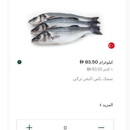
83.50
كيلوغرام
!
83.50 ١ كجم
سمك باس البحر تركي
المزيد
0