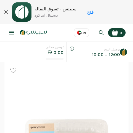
سبينس - تسوق البقالة
فتح
ديجيتال آند كود
EN
0
توصيل مجاني
عر
EN
اللغة
توصيل اليوم
0.00
10:00 – 12:00
UAE
KSA