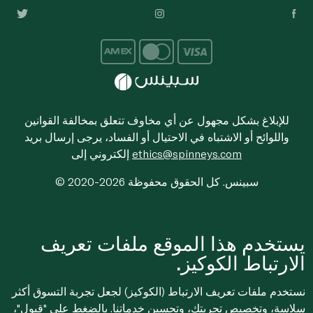
للإبلاغ بشكل مجهول عن أي مخاوف تتعلق بمخالفة القوانين
واللوائح أو الاشتباه في الاحتيال أو الفساد، يرجى إرسال بريد
ethics@spinneys.com
إلكتروني إلى
© 2020-2026 سبينس. كل الحقوق محفوظة
يستخدم هذا الموقع ملفات تعريف
الارتباط الكوكيز.
نستخدم ملفات تعريف الارتباط (الكوكيز) لجعل تجربة التسوق أكثر
سلاسة، وتخصيص تجربتك، وتحسين خدماتنا. بالضغط على "قبول"،