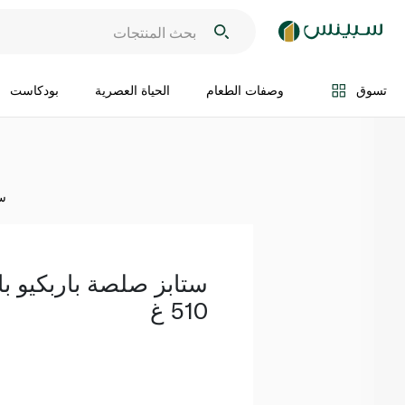
اضف الى السلة
تسوق
وصفات الطعام
الحياة العصرية
بودكاست
ست
ستابز صلصة باربكيو بال
510 غ