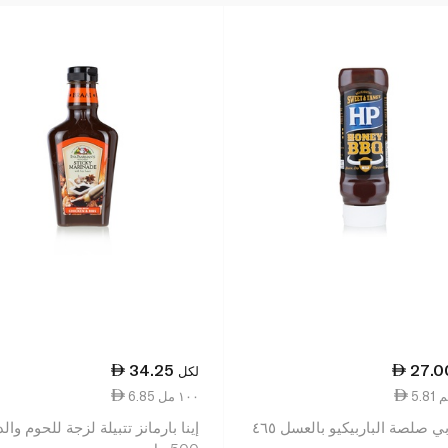
34.25
27.0
لكل
6.85 ١٠٠ مل
إتش بي صلصة الباربيكيو بالعسل ٤٦٥
إينا بارمانز تتبيلة لزجة للحوم وال