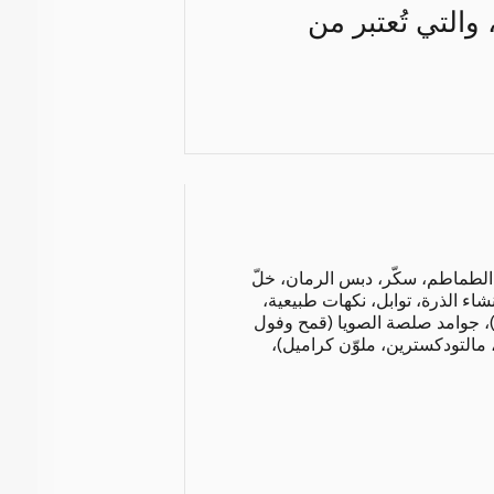
التي تُعتبر من
الطماطم، سكّر، دبس الرمان، خلّ
شاء الذرة، توابل، نكهات طبيعية،
، جوامد صلصة الصويا (قمح وفول
ً، مالتودكسترين، ملوّن كراميل)،