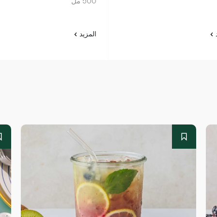
500 مل
د
المزيد