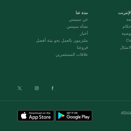
لإنترنت
نبذة عنا
عة
عن سبينس
حكام
نشأة سبينس
وصية
أخبار
Co
ملتزمون بالعمل نحو بيئة أفضل
امتثال
فروعنا
علاقات المستثمرين
ethic