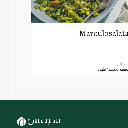
Maroulosalat
ليوناني
قيقة
تحضير/طهي