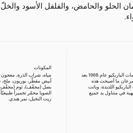
 الحلو والحامض، والفلفل الأسود والخلّ، و
ء.
المكونات
أبصرت علامة ستابز التي تُعنى بصلصات الباربكيو عام 1968 بعد
مياه، شراب الذرة، معجون 
سرعان ما أصبحت هذه
أبيض مقطّر، بوربون، ملح، ن
باربكيو اللذيذة، وباتت
بصل (مجفّف)، ثوم (مجفّف)
هية في متناول يد جميع
الصويا مخمّر تخميراً طبيعيّا
زيت النخيل، تمر هندي.