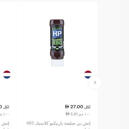
0
27.00
لكل
لكل
5.81 ١٠٠ جم
5.81 ١٠٠ جم
إتش بي صلصة باربيكيو كلاسيك 465