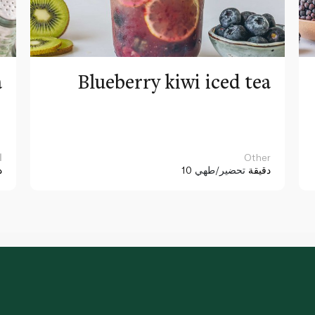
a
Blueberry kiwi iced tea
Other
ا
10 دقيقة
تحضير/طهي
د