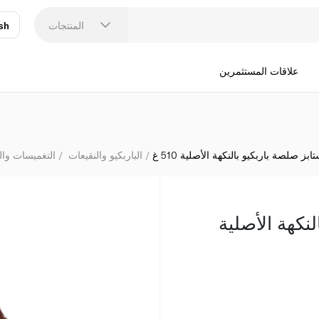
المنتجات
sh
عر
N
علاقات المستثمرين
ابز صلصة باربكيو بالنكهة الأصلية 510 غ
الباربكيو والنقيعات
التغميسات وا
نكهة الأصلية