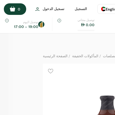
ستابز صلصة باربكيو بالنكهة الأصلية 510 غ
التسجيل
تسجيل الدخول
0
Engli
لكل
توصيل مجاني
اللغة
E
توصيل اليوم
0.00
17:00 – 19:00
UAE
KSA
لصلصات
المأكولات الخفيفة
الصفحة الرئيسية