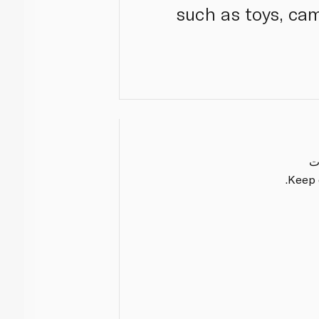
such as toys, ca
ت
Keep o