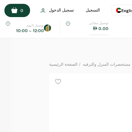
Toshiba High Power Batteries AAA x 20
التسجيل
تسجيل الدخول
0
Engli
لكل
توصيل مجاني
اللغة
E
توصيل اليوم
0.00
10:00 – 12:00
UAE
KSA
مستحضرات المنزل والترفيه
الصفحة الرئيسية