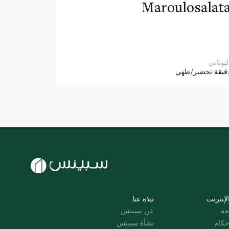
Maroulosalat
ليوناني
قيقة
تحضير/طهي
لإنترنت
نبذة عنا
عة
عن سبينس
حكام
نشأة سبينس