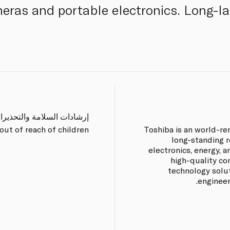
meras and portable electronics. Long-l
إرشادات السلامة والتحذيرا
ut of reach of children.
Toshiba is an world-r
long-standing r
electronics, energy, a
high-quality co
technology solu
engineer