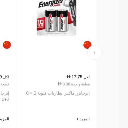
0
17.75
لكل
لكل
8.88 قطعة واحدة
10.00 قط
إنرجايزر ماكس بطاريات قلوية C × 2
إنرجا
× 6+2
المزيد
المزي