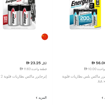
23.25
56.0
لكل
عة واحدة
11.63 قطعة واحدة
يزر ماكس بلس بطاريات قلوية
إنرجايزر ماكس بطاريات قلوية D × 2
AA 
د
المزيد