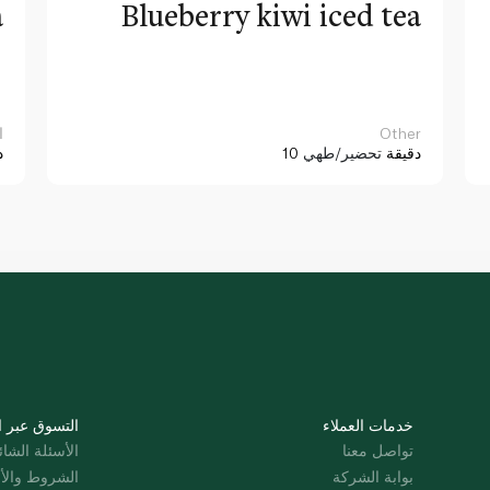
a
Blueberry kiwi iced tea
Other
ا
10 دقيقة
تحضير/طهي
د
خدمات العملاء
التسوق عبر ا
تواصل معنا
الأسئلة الشائ
بوابة الشركة
الشروط والأ