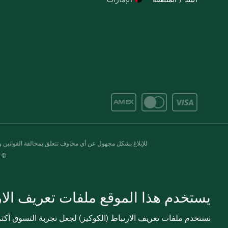
للإبلاغ بشكل مجهول عن أي مخاوف تتعلق بمخالفة القوانين وال
© 2020-2026 سبينس. كل الحقوق محفو
يستخدم هذا الموقع ملفات تعريف الارت
نستخدم ملفات تعريف الارتباط (الكوكيز) لجعل تجربة التسوق أك