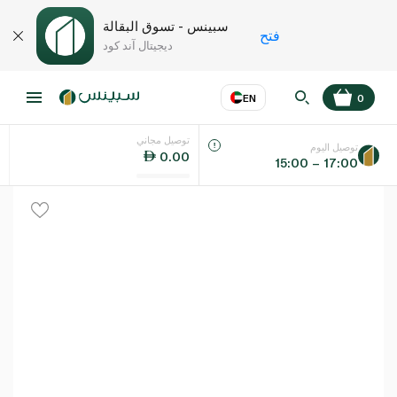
سبينس - تسوق البقالة
فتح
ديجيتال آند كود
EN
0
توصيل مجاني
عر
EN
اللغة
توصيل اليوم
0.00
15:00 – 17:00
UAE
KSA