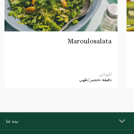
Maroulosalata
اليوناني
دقيقة
تحضير/طهي
نبذة عنا