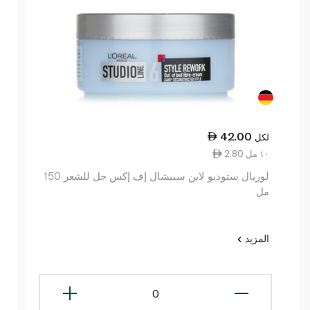
42.00
لكل
2.80 ١٠ مل
لوريال ستوديو لاين سبيشال إف إكس جل للشعر 150
مل
المزيد
0