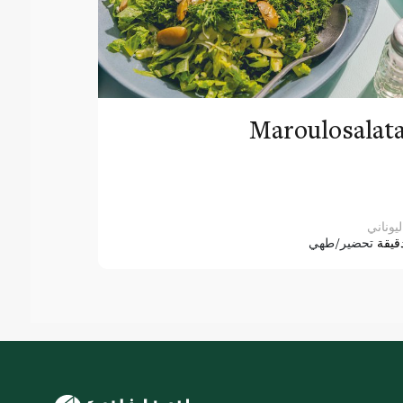
Maroulosalat
ليوناني
قيقة
تحضير/طهي