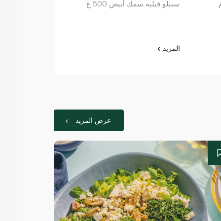
سيبلو فيليه سمك أبيض 500 غ
nic 2 Frozen
Fillets 280G
المزيد
المزيد
عرض المزيد