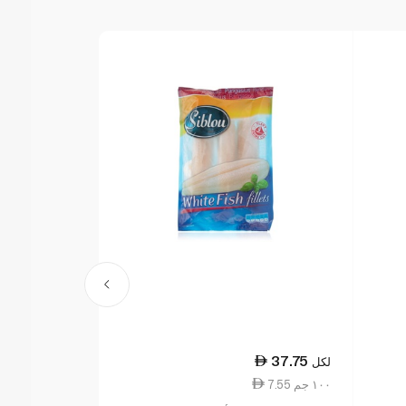
94.25
37.75
لكل
لكل
7.55 ١٠٠ جم
33.66 ١٠٠ جم