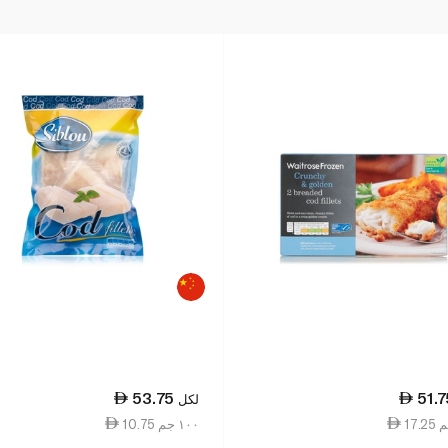
53.75
51.7
لكل
10.75 ١٠٠ جم