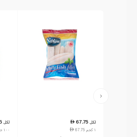
5
67.75
لكل
لكل
67.75 ١ كجم
17.25 ١٠٠ جم