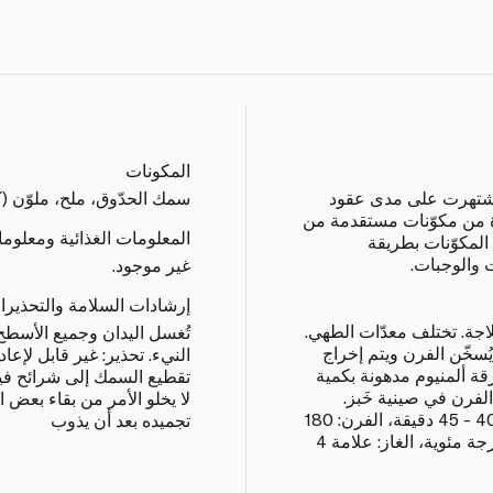
المكونات
إذ اشتهرت على مدى عقود
سمك الحدّوق، ملح، ملوّن (ك
ة من مكوّنات مستقدمة من
المعلومات الغذائية ومعلوم
المكوّنات بطريقة
 والوجبات.
غير موجود.
إرشادات السلامة والتحذيرا
اجة. تختلف معدّات الطهي.
تُغسل اليدان وجميع الأسطح
ُسخّن الفرن ويتم إخراج
النيء. تحذير: غير قابل لإعادة
قة ألمنيوم مدهونة بكمية
تقطيع السمك إلى شرائح فيلي
رن في صينية خَبز.
لا يخلو الأمر من بقاء بعض ا
يُطهى لمدة 40 - 45 دقيقة (الوقت 40 - 45 دقيقة، الفرن: 180
تجميده بعد أن يذوب
درجة مئوية، فرن مع مروحة: 160 درجة مئوية، الغاز: علامة 4