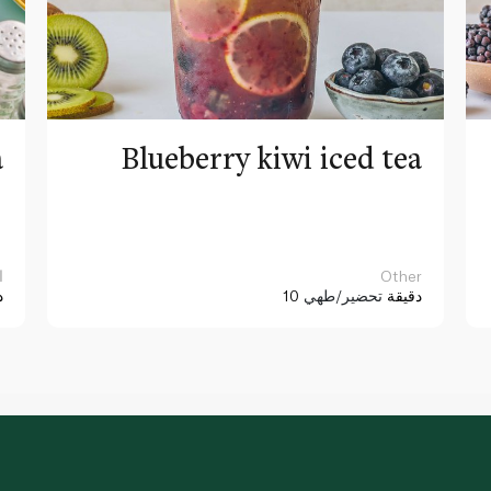
a
Blueberry kiwi iced tea
Other
ا
10 دقيقة
تحضير/طهي
د