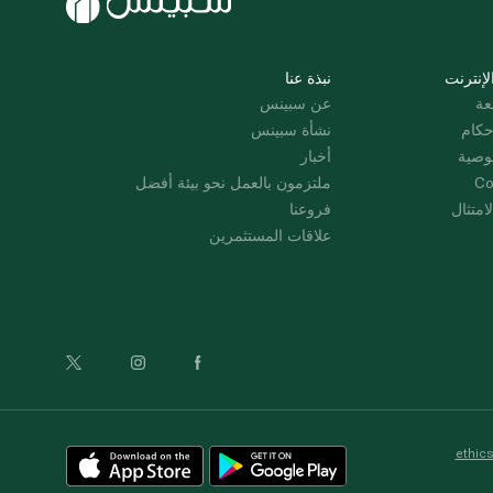
لإنترنت
نبذة عنا
عة
عن سبينس
حكام
نشأة سبينس
وصية
أخبار
Co
ملتزمون بالعمل نحو بيئة أفضل
امتثال
فروعنا
علاقات المستثمرين
ethic