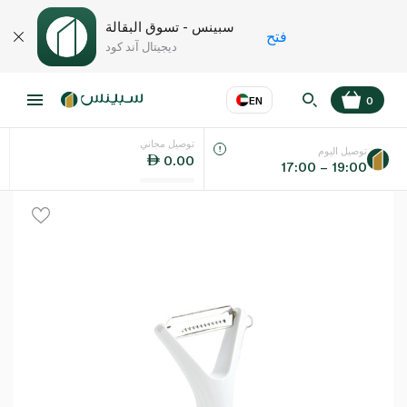
سبينس - تسوق البقالة
فتح
ديجيتال آند كود
EN
0
توصيل مجاني
عر
EN
اللغة
توصيل اليوم
0.00
17:00 – 19:00
UAE
KSA