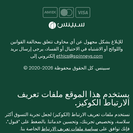
للإبلاغ بشكل مجهول عن أي مخاوف تتعلق بمخالفة القوانين
واللوائح أو الاشتباه في الاحتيال أو الفساد، يرجى إرسال بريد
ethics@spinneys.com
إلكتروني إلى
© 2020-2026 سبينس. كل الحقوق محفوظة
يستخدم هذا الموقع ملفات تعريف
الارتباط الكوكيز.
نستخدم ملفات تعريف الارتباط (الكوكيز) لجعل تجربة التسوق أكثر
سلاسة، وتخصيص تجربتك، وتحسين خدماتنا. بالضغط على "قبول"،
فإنك توافق على
سياسة ملفات تعريف الارتباط
الخاصة بنا.