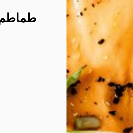
طماطم م