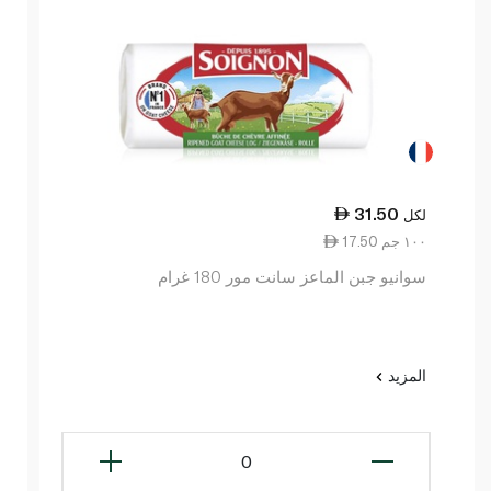
31.50
لكل
17.50 ١٠٠ جم
سوانيو جبن الماعز سانت مور 180 غرام
المزيد
0