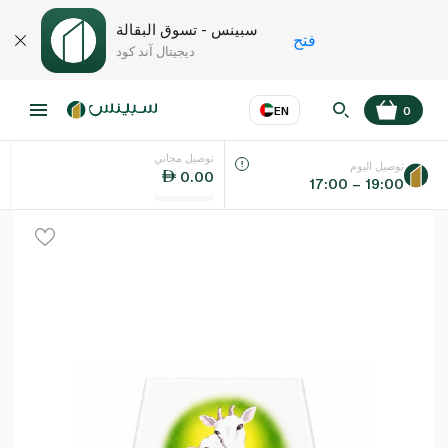
سبينس - تسوق البقالة
فتح
ديجيتال آند كود
EN
0
توصيل مجاني
عر
EN
اللغة
توصيل اليوم
0.00
17:00 – 19:00
UAE
KSA