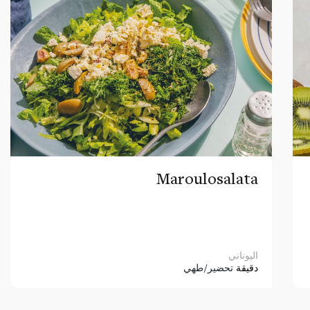
Maroulosalata
اليوناني
دقيقة
تحضير/طهي