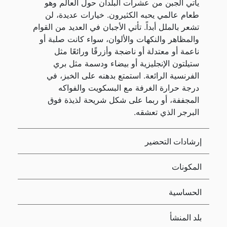
يأتي الجبن من عشرات البلدان حول العالم وهو
طعام عالمي يحبه الكثيرون. خيارات عديدة، لن
تشعر بالملل أبداً. تأتي الأجبان في العديد من القوام
والمظاهر والنكهات والألوان، سواء كانت صلبة أو
ناعمة أو معتدلة أو ناضجة وأزرقًا ورائعًا مثل
ستيلتون الإنجليزية أو بيضاء ودسمة مثل بري
الفرنسية الرائعة. استمتع بدهنه على الخبز، في
درجة حرارة الغرفة مع البسكويت والفواكه
المجففة، أو ربما على شكل شريحة لذيذة فوق
البرجر الذي تعشقه.
إرشادات التحضير
المكونات
الحساسية
بلد المنشأ