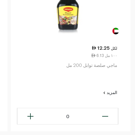
12.25
لكل
6.13 ١٠٠ مل
ماجي صلصة توابل 200 مل
المزيد
0