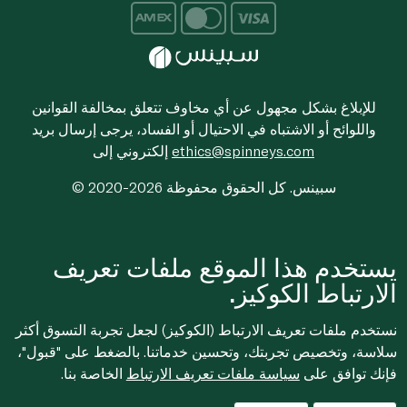
للإبلاغ بشكل مجهول عن أي مخاوف تتعلق بمخالفة القوانين
واللوائح أو الاشتباه في الاحتيال أو الفساد، يرجى إرسال بريد
ethics@spinneys.com
إلكتروني إلى
© 2020-2026 سبينس. كل الحقوق محفوظة
يستخدم هذا الموقع ملفات تعريف
الارتباط الكوكيز.
نستخدم ملفات تعريف الارتباط (الكوكيز) لجعل تجربة التسوق أكثر
سلاسة، وتخصيص تجربتك، وتحسين خدماتنا. بالضغط على "قبول"،
فإنك توافق على
سياسة ملفات تعريف الارتباط
الخاصة بنا.