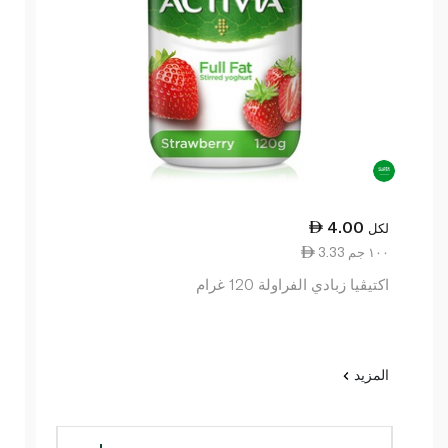
4.00
لكل
3.33 ١٠٠ جم
اكتيڤيا زبادي الفراولة 120 غرام
المزيد