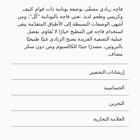
فاجِه زبادي مصفّى بوصفة يونانية ذات قوام كثيف
وكريمي وطعم لذيذ. تعني فاجِه باليونانية "كُل"، ومن
أشهى الوصفات البسيطة إلى الأطباق المتقدّمة يبقى
استخدام فاجِه في المطبخ خيارًا لا يُقاوَم. بفضل
عملية التصفية الفريدة يصبح الزبادي غنيًا طبيعيًا
بالبروتين، مصدرًا جيدًا للكالسيوم ومن دون سكر
مضاف.
إرشادات التحضير
الحساسية
التخزين
العلامة التجارية