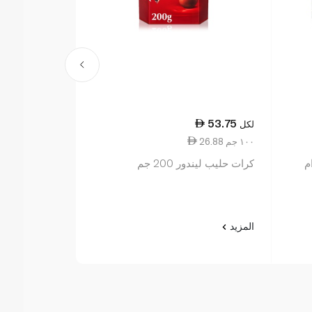
75.25
53.75
لكل
لكل
26.88 ١٠٠ جم
23.52 ١٠٠ جم
كرات حليب ليندور 200 جم
غرام
المزيد
المزيد