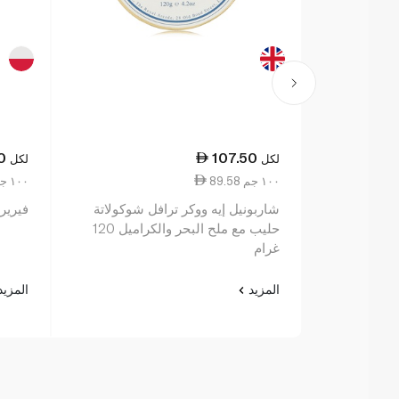
0
107.50
لكل
لكل
89.58 ١٠٠ جم
14.33 ١٠٠ جم
شاربونيل إيه ووكر ترافل شوكولاتة
فيريرو ر
حليب مع ملح البحر والكراميل 120
غرام
المزيد
المزي