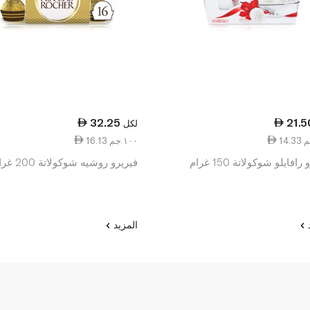
32.25
21.5
لكل
16.13 ١٠٠ جم
افايلو شوكولاتة 150 غرام
فيريرو روشيه شوكولاتة 200 غرام
د
المزيد