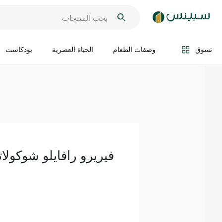
اضف الى السلة
تسوق
وصفات الطعام
الحياة العصرية
بودكاست
فيريرو رافايلو شوكولاتة 230 غر