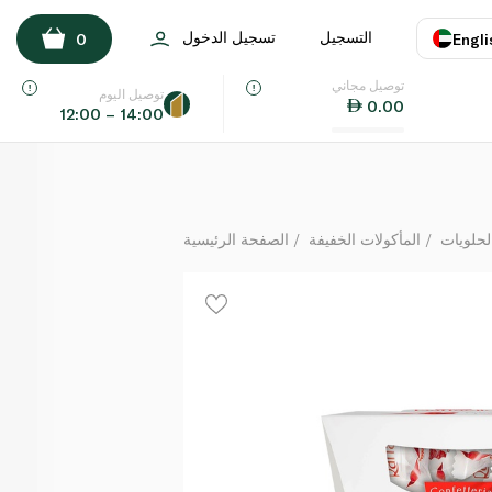
فيريرو رافايلو شوكولاتة 230 غرام
التسجيل
تسجيل الدخول
0
Engli
لكل
توصيل مجاني
اللغة
E
توصيل اليوم
0.00
12:00 – 14:00
UAE
KSA
لحلويات
المأكولات الخفيفة
الصفحة الرئيسية