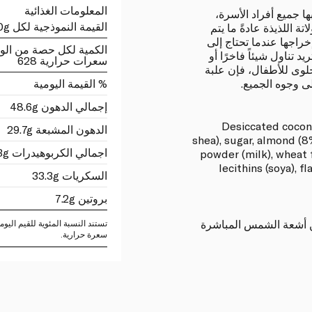
المعلومات الغذائية
ها جميع أفراد الأسرة،
القيمة النموذجية لكل 100g
 اللذيذة عادةً ما يتم
إخراجها عندما تحتاج إلى
الكمية لكل حصة من الو
 تناول شيئاً فاخرًا أو
سعرات حرارية 628
حلوى للأطفال، فإن علبة
لى وجوه الجميع.
% القيمة اليومية
إجمالي الدهون 48.6g
Desiccated coconu
الدهون المشبعة 29.7g
shea), sugar, almond (
اجمالي الكربوهيدرات 38.3g
powder (milk), wheat f
lecithins (soya), f
السكريات 33.3g
بروتين 7.2g
ن أشعة الشمس المباشرة
سعرة حرارية.