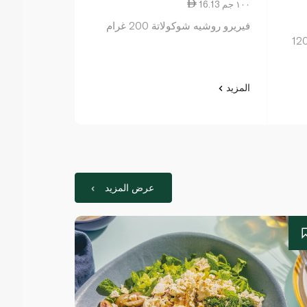
16.13 ١٠٠ جم
1.43 ١٠ جم
فيريرو روشيه شوكولاتة 200 غرام
يب بحشوة غنية من الحليب 120
غرام
المزيد
المزيد
عرض المزيد