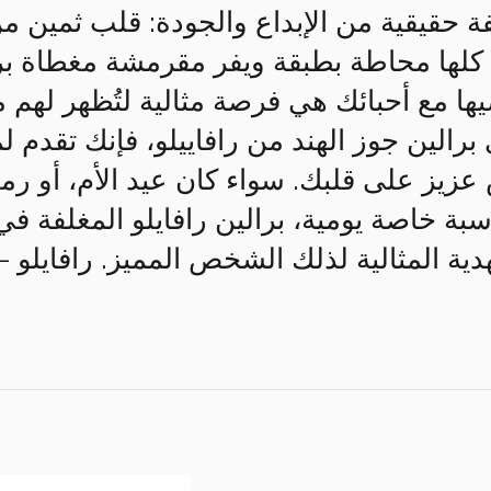
فة حقيقية من الإبداع والجودة: قلب ثمين 
لها محاطة بطبقة ويفر مقرمشة مغطاة برق
ها مع أحبائك هي فرصة مثالية لتُظهر لهم 
برالين جوز الهند من رافاييلو، فإنك تقدم 
يز على قلبك. سواء كان عيد الأم، أو رمضا
بة خاصة يومية، برالين رافايلو المغلفة في 
ية المثالية لذلك الشخص المميز. رافايلو