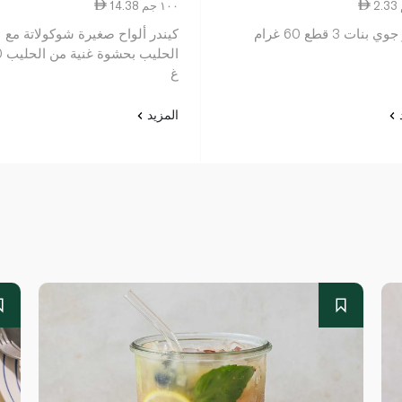
14.38 ١٠٠ جم
بنات 3 قطع 60 غرام
كيندر ألواح صغيرة شوكولاتة مع
الحل
غ
د
المزيد