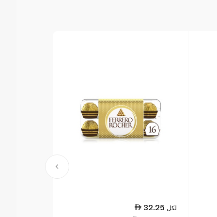
10.00
32.25
لكل
لكل