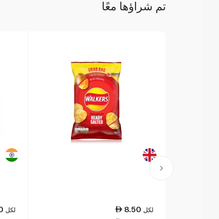
تم شراؤها معًا
0
8.50
لكل
لكل