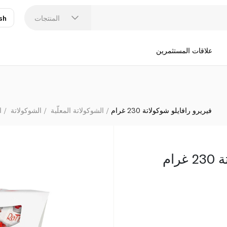
المنتجات
sh
عر
N
علاقات المستثمرين
فيريرو رافايلو شوكولاتة 230 غرام
الشوكولاتة المعلّبة
الشوكولاتة
ا
ام