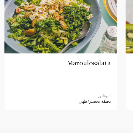
Maroulosalata
اليوناني
دقيقة
تحضير/طهي