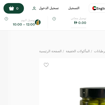
Giribizzi Castelvetrano Green Olives 180g
التسجيل
تسجيل الدخول
0
Engli
لكل
توصيل مجاني
اللغة
E
توصيل اليوم
0.00
10:00 – 12:00
UAE
KSA
رطبانات
المأكولات الخفيفة
الصفحة الرئيسية