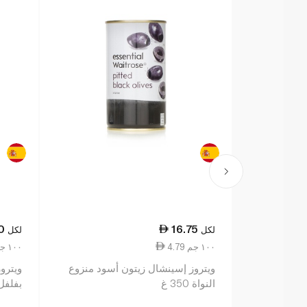
0
16.75
لكل
لكل
4.79 ١٠٠ جم
5.74 ١٠٠ جم
ويتروز إسينشال زيتون أسود منزوع
ويترو
النواة 350 غ
بفلفل بي