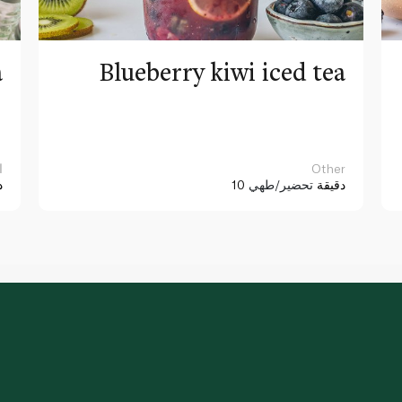
a
Blueberry kiwi iced tea
Other
ا
10 دقيقة
تحضير/طهي
د