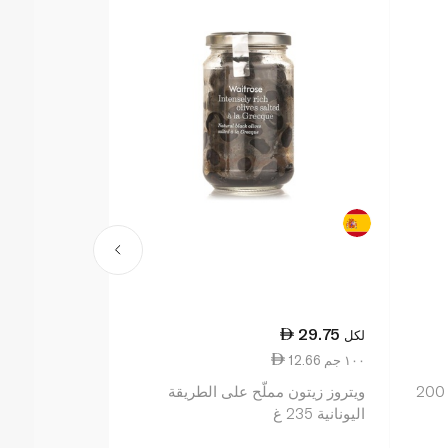
26.00
29.75
لكل
لكل
12.66 ١٠٠ جم
11.56 ١٠٠ جم
ويتروز زيتون أخضر محشو بالثوم 200
ويتروز زيتون مملّح على الطريقة
ويتروز زيتون 
اليونانية 235 غ
النواة 225 غ