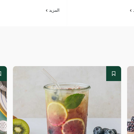
د
المزيد