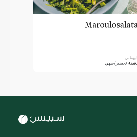
Maroulosalat
ليوناني
قيقة
تحضير/طهي