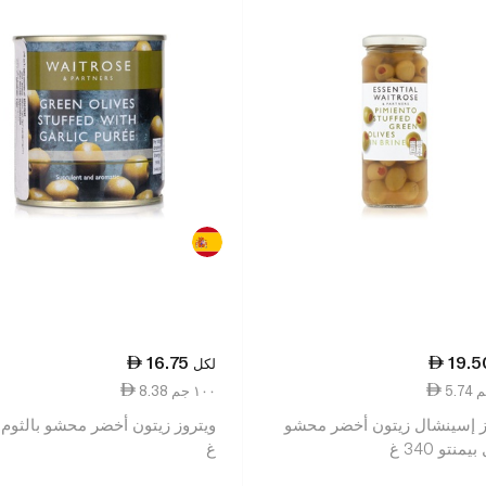
16.75
19.5
لكل
8.38 ١٠٠ جم
ز إسينشال زيتون أخضر محشو
منتو 340 غ
غ