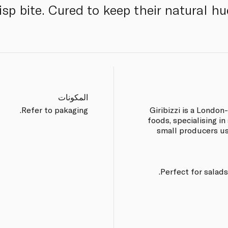
risp bite. Cured to keep their natural h
المكونات
Refer to pakaging.
Giribizzi is a London
foods, specialising i
small producers us
Perfect for salad