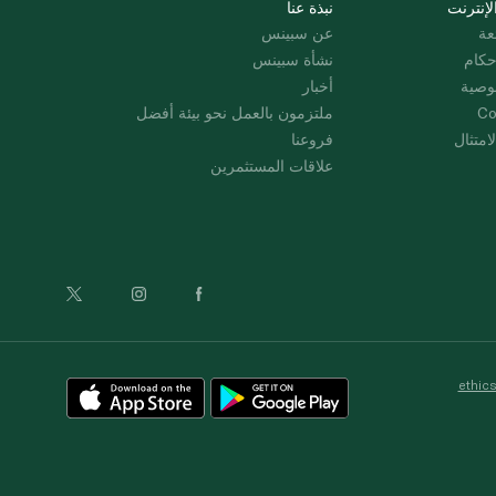
لإنترنت
نبذة عنا
عة
عن سبينس
حكام
نشأة سبينس
وصية
أخبار
Co
ملتزمون بالعمل نحو بيئة أفضل
امتثال
فروعنا
علاقات المستثمرين
ethic