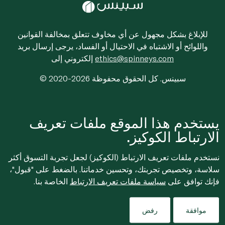
للإبلاغ بشكل مجهول عن أي مخاوف تتعلق بمخالفة القوانين
واللوائح أو الاشتباه في الاحتيال أو الفساد، يرجى إرسال بريد
ethics@spinneys.com
إلكتروني إلى
© 2020-2026 سبينس. كل الحقوق محفوظة
يستخدم هذا الموقع ملفات تعريف
الارتباط الكوكيز.
نستخدم ملفات تعريف الارتباط (الكوكيز) لجعل تجربة التسوق أكثر
سلاسة، وتخصيص تجربتك، وتحسين خدماتنا. بالضغط على "قبول"،
فإنك توافق على
سياسة ملفات تعريف الارتباط
الخاصة بنا.
موافقة
رفض