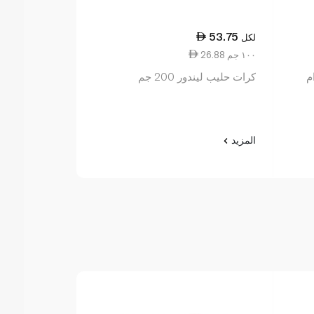
75.25
53.75
لكل
لكل
26.88 ١٠٠ جم
23.52 ١٠٠ جم
كرات حليب ليندور 200 جم
غرام
المزيد
المزيد