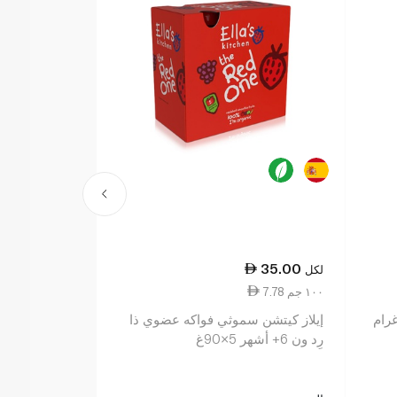
35.00
35.00
لكل
لكل
7.78 ١٠٠ جم
7.78 ١٠٠ جم
إيلاز كيتشن سموثي فواكه عضوي ذا
إيلاز كيتشن 
رِد ون 6+ أشهر 5×90غ
جرين ون 6+ أشهر 5×90غ