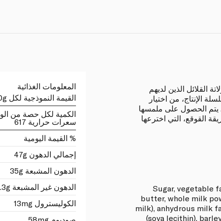
المعلومات الغذائية
ة القلائل الذين لديهم
القيمة النموذجية لكل 100g
 الإنتاج، من اختيار
ئي. يتم الحصول على ملمسها
الكمية لكل حصة من الو
قة القوقع، التي اخترعها
سعرات حرارية 617
% القيمة اليومية
إجمالي الدهون 47g
الدهون المشبعة 35g
الدهون غير المشبعة 0.3g
Sugar, vegetable f
butter, whole milk po
الكوليسترول 13mg
milk), anhydrous milk f
(soya lecithin), barle
صوديوم 58mg