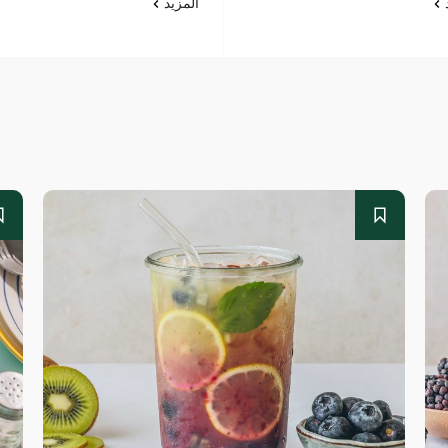
د
المزيد