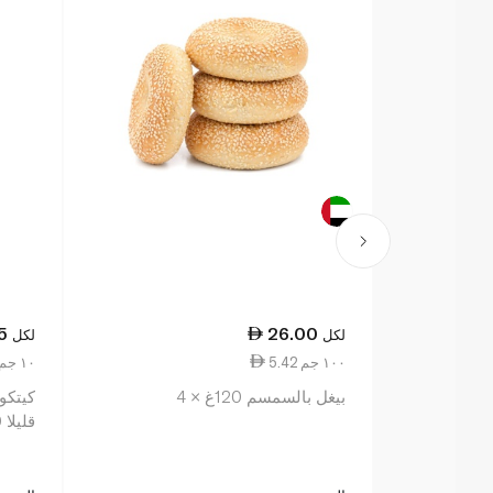
5
26.00
لكل
لكل
5.42 ١٠٠ جم
1.19 ١٠ جم
بيغل بالسمسم 120غ × 4
كيتكو
قليلا 40 غرام