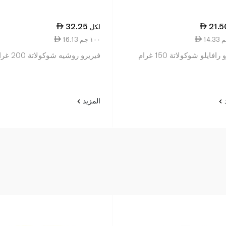
32.25
21.5
لكل
16.13 ١٠٠ جم
افايلو شوكولاتة 150 غرام
فيريرو روشيه شوكولاتة 200 غرام
د
المزيد