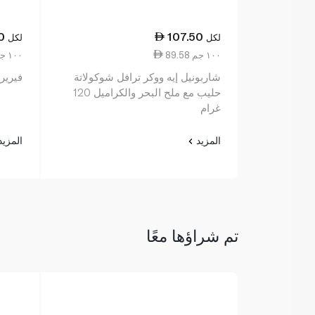
0
107.50
لكل
لكل
89.58 ١٠٠ جم
14.33 ١٠٠ جم
شاربونيل إيه ووكر ترافل شوكولاتة
فيريرو ر
حليب مع ملح البحر والكراميل 120
غرام
المزيد
المزي
تم شراؤها معًا