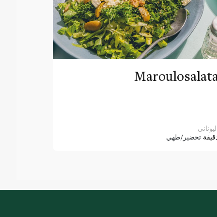
Maroulosalat
ليوناني
قيقة
تحضير/طهي