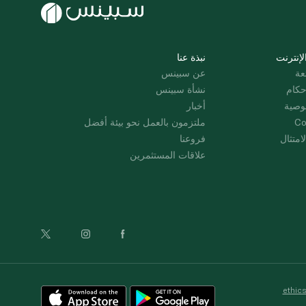
لإنترنت
نبذة عنا
عة
عن سبينس
حكام
نشأة سبينس
وصية
أخبار
Co
ملتزمون بالعمل نحو بيئة أفضل
امتثال
فروعنا
علاقات المستثمرين
ethic