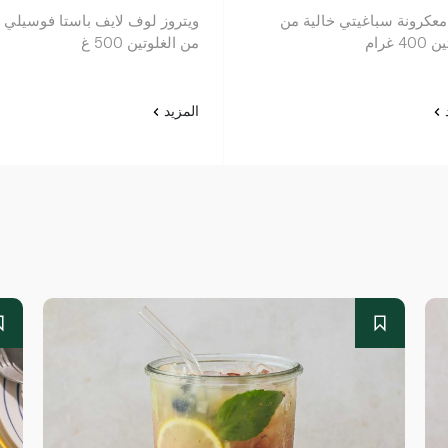
 معكرونة سباغيتي خالية من
ويتروز لوف لايف باستا فوسيلي خ
4 غرام
من الغلوتين 500 غ
د
المزيد