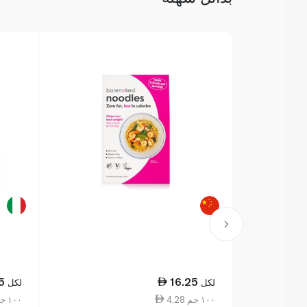
5
16.25
لكل
لكل
4.28 ١٠٠ جم
7.69 ١٠٠ جم