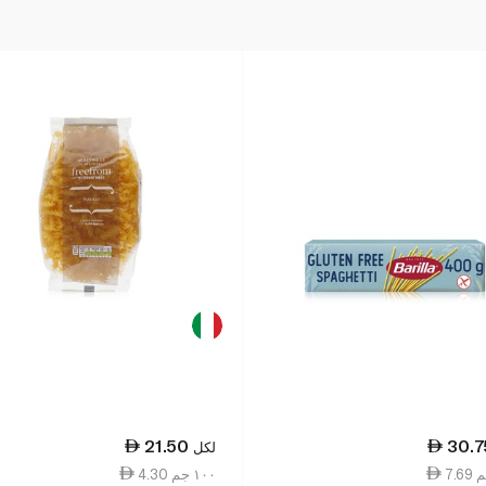
21.50
30.7
لكل
4.30 ١٠٠ جم