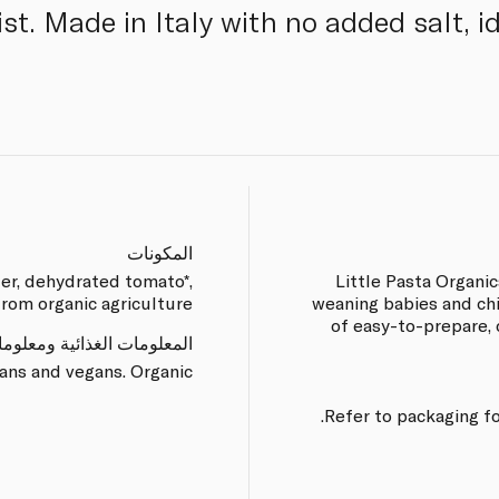
st. Made in Italy with no added salt, i
المكونات
er, dehydrated tomato*,
Little Pasta Organic
from organic agriculture
weaning babies and chi
of easy-to-prepare, 
المعلومات الغذائية ومعلوم
ans and vegans. Organic.
Refer to packaging fo