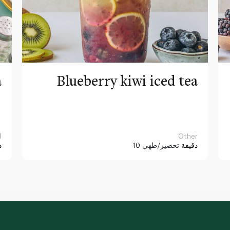
a
Blueberry kiwi iced tea
Other
ا
10 دقيقة
تحضير/طهي
د