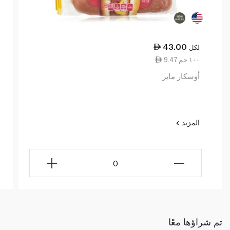
43.00
لكل
9.47 ١٠٠ جم
أوسكار ماير
المزيد
0
تم شراؤها معًا