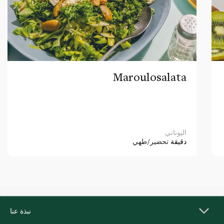
Maroulosalata
اليوناني
دقيقة
تحضير/طهي
نبذة عنا