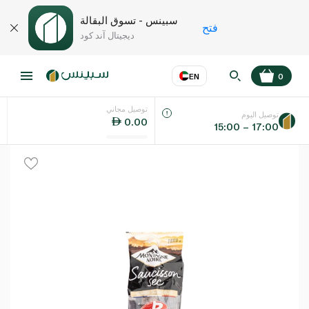
سبينس - تسوق البقالة
فتح
ديجيتال آند كود
EN
0
توصيل مجاني
عر
EN
اللغة
توصيل اليوم
0.00
15:00 – 17:00
UAE
KSA