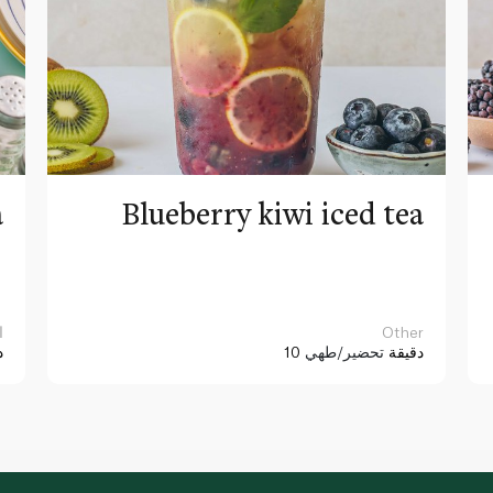
a
Blueberry kiwi iced tea
Other
ا
10 دقيقة
تحضير/طهي
د