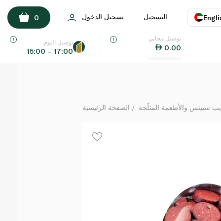
ناميت سجق بقري 225 غرام
التسجيل
تسجيل الدخول
0
Engli
لكل
توصيل مجاني
اللغة
E
توصيل اليوم
0.00
15:00 – 17:00
UAE
KSA
يب سبينس والأطعمة المثلّجة
الصفحة الرئيسية