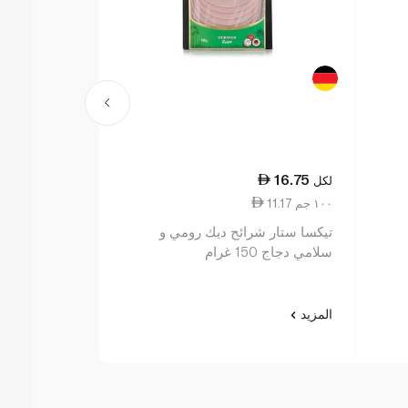
21.50
16.75
لكل
لكل
11.17 ١٠٠ جم
11.94 ١٠٠ جم
تيكسا ستار شرائح ديك رومي و
بسطرمة لحم بقري
سلامي دجاج 150 غرام
المزيد
المزيد