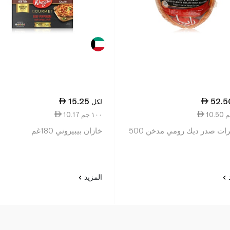
15.25
52.5
لكل
10.17 ١٠٠ جم
رايا كرات صدر ديك رومي مدخن 500
خازان بيبيروني 180غم
د
المزيد