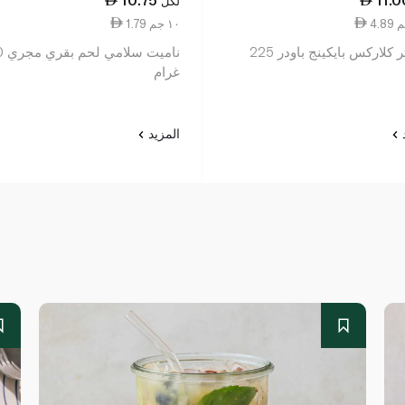
لكل
1.79 ١٠ جم
فوستر كلاركس بايكينج باودر 225
ناميت 
غرام
د
المزيد