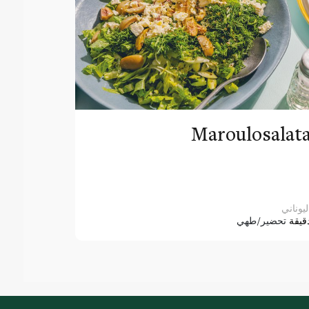
Maroulosalat
ليوناني
قيقة
تحضير/طهي