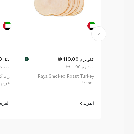
0
110.00
كيلوغرام
لكل
!
11.00 ١٠٠ جم
10.50 ١٠٠ جم
Raya Smoked Roast Turkey
Breast
غرام
المزيد
المزي